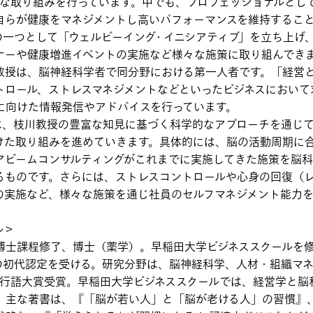
、様々な取り組みを行っています。中でも、プロフェッショナルと
自らが健康をマネジメントし高いパフォーマンスを維持するこ
eの取り組みの一つとして「ウェルビーイング・イニシアティブ」を立ち
ナーや健康増進イベントの実施など様々な施策に取り組んでき
授は、脳神経科学者で同分野における第一人者です。「経営
トロール、ストレスマネジメントなどといったビジネスにおいて
に向けた情報発信やアドバイスを行っています。
、枝川教授の豊富な知見に基づく科学的なアプローチを通じて
けた取り組みを進めていきます。具体的には、脳の活動周期に
アビームコンサルティングがこれまでに実施してきた施策を脳
るものです。さらには、ストレスコントロールや心身の回復（
の実施など、様々な施策を通じ社員のセルフマネジメント能力
ル＞
博士課程修了、博士（薬学）。早稲田大学ビジネススクールを修
の初代認定を受ける。研究分野は、脳神経科学、人材・組織マ
で流行語大賞受賞。早稲田大学ビジネススクールでは、経営学と
。主な著書は、『「脳が若い人」と「脳が老ける人」の習慣』