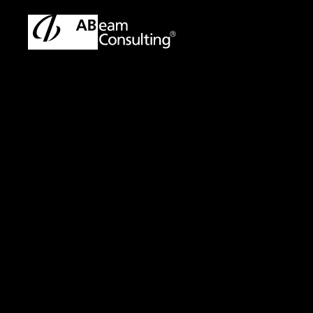
トップ
プレスリリース／お知らせ
プレスリリース／お知ら
プレスリリース
早稲田大学
健康経営に
脳科学に基づくアプ