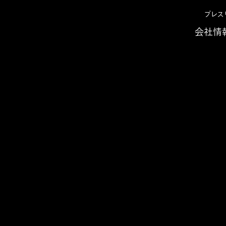
プレス
会社情
せ 2019年
早稲田大学の脳神経科学者 枝川義邦教授が健康経営
の脳神経科学者 枝川義邦教
関する取り組みの顧問に就
ローチにより社員の健康推進 および生産