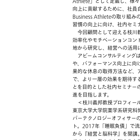
Athlete」として定義し
向上に貢献するために、社員
Business Athlet
習慣の向上に向け、社内セミ
今回顧問として迎える枝川教
効率化やモチベーションコン
地から研究し、経営への活用
アビームコンサルティングは
や、パフォーマンス向上に向
果的な休息の取得方法など、
で、より一層の効果を期待す
とを目的とした社内セミナー
進を目指します。
＜枝川義邦教授プロフィー
東京大学大学院薬学系研究科
パーテクノロジーオフィサー
ト。2017年「睡眠負債」
から『経営と脳科学』を開講