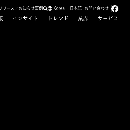
リリース／お知らせ
事例
Korea
日本語
お問い合わせ
報
インサイト
トレンド
業界
サービス
に関する取り組みの顧問に就任
授が
任
性向上を支援