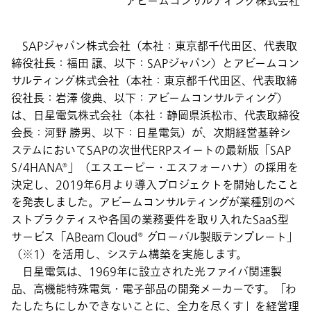
アビームコンサルティング株式会社
SAPジャパン株式会社（本社：東京都千代田区、代表取
締役社長：福田 譲、以下：SAPジャパン）とアビームコン
サルティング株式会社（本社：東京都千代田区、代表取締
役社長：岩澤 俊典、以下：アビームコンサルティング）
は、日星電気株式会社（本社：静岡県浜松市、代表取締役
会長：河野 勝男、以下：日星電気）が、次期経営基幹シ
ステムにおいてSAPの次世代ERPスイートの最新版「SAP
S/4HANA®」（エスエーピー・エスフォーハナ）の採用を
決定し、2019年6月より導入プロジェクトを開始したこと
を発表しました。アビームコンサルティングが業種別のベ
ストプラクティスや各国の業務要件を取り入れたSaaS型
サービス「ABeam Cloud® グローバル製販テンプレート」
（※1）を活用し、システム構築を実施します。
日星電気は、1969年に設立された光ファイバ関連製
品、高機能特殊電気・電子部品の開発メーカーです。「わ
たしたちにしかできないことに、全力を尽くす」を経営理