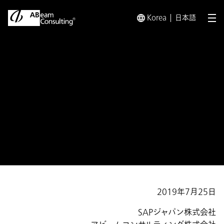
Korea
日本語
メ
トップ
プレスリリース／お知らせ
プレスリリース／お知らせ 
プレスリリース
日星電気株式会社がSAP
S/4HANA®の採用を決定
2019年7月25日
SAPジャパン株式会社