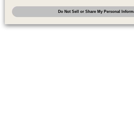
have provided to them or that they have collected from your use of their se
analyze and optimize advertisements delivered to you by businesses other
Do Not Sell or Share My Personal Inform
have the right to opt out of sale or share of your personal information by u
to exercise your right. If we have detected an opt-out pr
My Personal Information
honored.
Change your sell or share preference