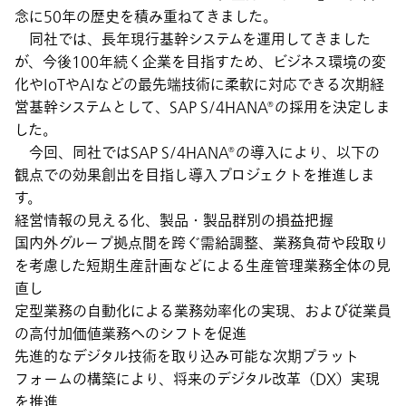
念に50年の歴史を積み重ねてきました。
同社では、長年現行基幹システムを運用してきました
が、今後100年続く企業を目指すため、ビジネス環境の変
化やIoTやAIなどの最先端技術に柔軟に対応できる次期経
営基幹システムとして、SAP S/4HANA®の採用を決定しま
した。
今回、同社ではSAP S/4HANA®の導入により、以下の
観点での効果創出を目指し導入プロジェクトを推進しま
す。
経営情報の見える化、製品・製品群別の損益把握
国内外グループ拠点間を跨ぐ需給調整、業務負荷や段取り
を考慮した短期生産計画などによる生産管理業務全体の見
直し
定型業務の自動化による業務効率化の実現、および従業員
の高付加価値業務へのシフトを促進
先進的なデジタル技術を取り込み可能な次期プラット
フォームの構築により、将来のデジタル改革（DX）実現
を推進