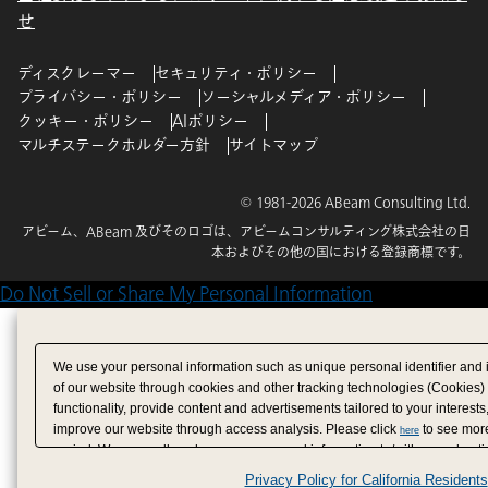
せ
ディスクレーマー
セキュリティ・ポリシー
プライバシー・ポリシー
ソーシャルメディア・ポリシー
クッキー・ポリシー
AIポリシー
マルチステークホルダー方針
サイトマップ
© 1981-2026 ABeam Consulting Ltd.
アビーム、ABeam 及びそのロゴは、アビームコンサルティング株式会社の日
本およびその他の国における登録商標です。
Do Not Sell or Share My Personal Information
We use your personal information such as unique personal identifier and 
of our website through cookies and other tracking technologies (Cookies)
functionality, provide content and advertisements tailored to your interests
improve our website through access analysis. Please click
to see more
here
period. We may sell or share your personal information to/with our adverti
analytics service partners. These partners may combine the data shared by
Privacy Policy for California Residents