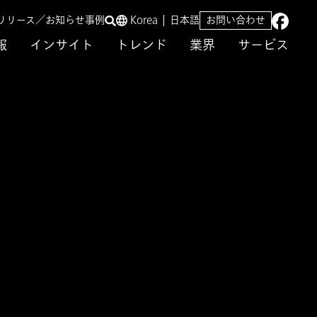
リリース／お知らせ
事例
Korea
日本語
お問い合わせ
報
インサイト
トレンド
業界
サービス
ちパターンに持ち込むイノベーションへの挑戦-』刊行
来を考える–
行