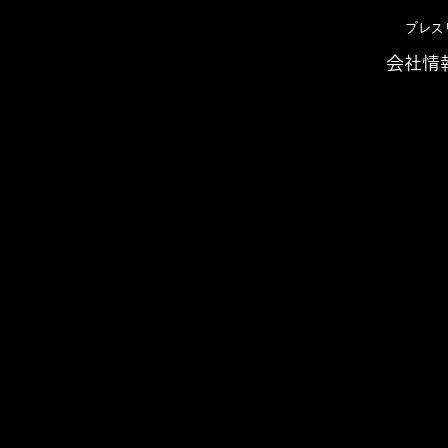
プレス
会社情
せ 2018年
リサーチレポート 『B2Cビジネスの未来を考える–勝
ート 『B2Cビジネスの未
ンに
ノベーションへの挑戦-』刊
の勝ちパターンの解説