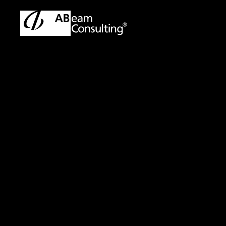
トップ
プレスリリース／お知らせ
プレスリリース／お知ら
プレスリリース
リサーチレポ
勝ちパター
持ち込むイ
流通・小売ビジネス