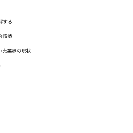
理解する
会情勢
・小売業界の現状
み