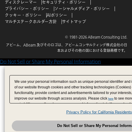
ディスクレーマー
セキュリティ・ポリシー
プライバシー・ポリシー
ソーシャルメディア・ポリシー
クッキー・ポリシー
AIポリシー
マルチステークホルダー方針
サイトマップ
© 1981-2026 ABeam Consulting Ltd.
アビーム、ABeam 及びそのロゴは、アビームコンサルティング株式会社の日
本およびその他の国における登録商標です。
Do Not Sell or Share My Personal Information
We use your personal information such as unique personal identifier and 
of our website through cookies and other tracking technologies (Cookies)
functionality, provide content and advertisements tailored to your interests
improve our website through access analysis. Please click
to see more
here
period. We may sell or share your personal information to/with our adverti
analytics service partners. These partners may combine the data shared by
Privacy Policy for California Residents
have provided to them or that they have collected from your use of their se
analyze and optimize advertisements delivered to you by businesses other
Do Not Sell or Share My Personal Inform
have the right to opt out of sale or share of your personal information by u
to exercise your right. If we have detected an opt-out pr