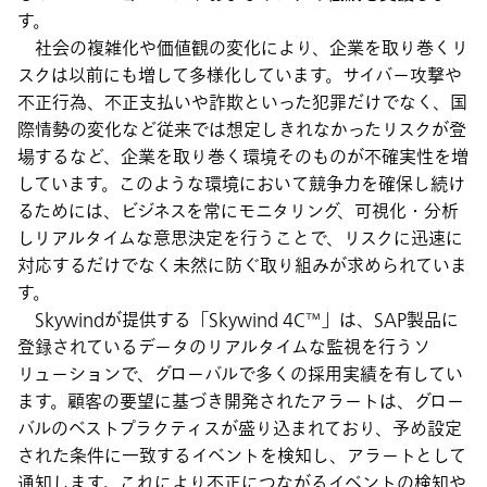
す。
社会の複雑化や価値観の変化により、企業を取り巻くリ
スクは以前にも増して多様化しています。サイバー攻撃や
不正行為、不正支払いや詐欺といった犯罪だけでなく、国
際情勢の変化など従来では想定しきれなかったリスクが登
場するなど、企業を取り巻く環境そのものが不確実性を増
しています。このような環境において競争力を確保し続け
るためには、ビジネスを常にモニタリング、可視化・分析
しリアルタイムな意思決定を行うことで、リスクに迅速に
対応するだけでなく未然に防ぐ取り組みが求められていま
す。
Skywindが提供する「Skywind 4C™」は、SAP製品に
登録されているデータのリアルタイムな監視を行うソ
リューションで、グローバルで多くの採用実績を有してい
ます。顧客の要望に基づき開発されたアラートは、グロー
バルのベストプラクティスが盛り込まれており、予め設定
された条件に一致するイベントを検知し、アラートとして
通知します。これにより不正につながるイベントの検知や