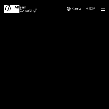
Korea
日本語
メ
トップ
プレスリリース／お知らせ
プレスリリース／お知らせ 
プレスリリース
アビームコンサルティングと
Skywindが協業 ABeam Cloud
を通じリアルタイムモニタリング
ソリューションの提供を開始
財務損失や不正の可能性を早期に検知しリス
クおよびコストの低減を実現