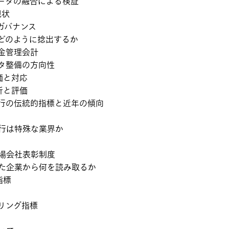
ータの融合による検証
現状
ガバナンス
どのように捻出するか
金管理会計
タ整備の方向性
価と対応
析と評価
行の伝統的指標と近年の傾向
行は特殊な業界か
場会社表彰制度
た企業から何を読み取るか
指標
リング指標