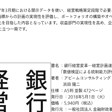
7年3月期における開示データを使い、経営戦略策定段階で必要
指標からの計画の実現性を評価し、ポートフォリオの構築やオ
化を目指した内容となっています。収益部門の実現性を高め、
に立つ一冊です。
書名 ：銀行経営変革―経営計画
「数値検証による統制能力評
著者 ：アビームコンサルティング
浜田 陽二
仕様 ：A5判 並製 472ページ
発行日 ：2018年5月1日（火）
価格 ：5,940円（税込）
発行元 ：一般社団法人 金融財政