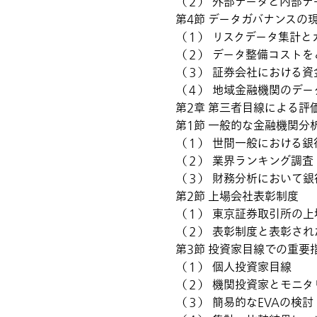
（２） 外部データと内部デ
第4節 データガバナンスの
（１） リスクデータ集計と
（２） データ整備コストを
（３） 証券会社における資
（４） 地域金融機関のデー
第2章 第三者目線による評
第1節 一般的な金融機関分
（１） 世間一般における銀
（２） 業界ランキング調査
（３） 財務分析において銀
第2節 上場会社表彰制度
（１） 東京証券取引所の上
（２） 表彰制度と表彰され
第3節 投資家目線での重要
（１） 個人投資家目線
（２） 機関投資家とモニタ
（３） 簡易的なEVAの検討