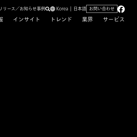
リリース／お知らせ
事例
Korea
日本語
お問い合わせ
報
インサイト
トレンド
業界
サービス
る統制能力評価」』出版
「数値検証に
値検証に基づいたガ