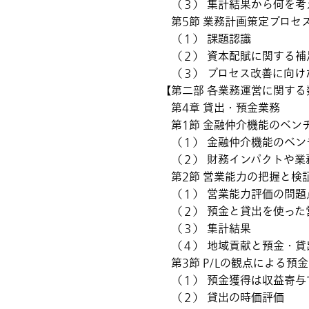
（３） 集計結果から何を考
第5節 業務計画策定プロセ
（１） 課題認識
（２） 資本配賦に関する補
（３） プロセス改善に向け
【第二部 各業務運営に関する
第4章 貸出・預金業務
第1節 金融仲介機能のベン
（１） 金融仲介機能のベン
（２） 財務インパクトや業
第2節 営業能力の把握と検
（１） 営業能力評価の問題
（２） 預金と貸出を使った
（３） 集計結果
（４） 地域貢献と預金・貸
第3節 P/Lの観点による預
（１） 預金獲得は収益寄与
（２） 貸出の時価評価