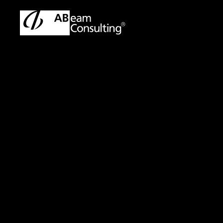
トップ
プレスリリース／お知らせ
プレスリリース／お知ら
プレスリリース
『銀行経営
よる統制能
計画策定からオペレ
バナンスの高度化を