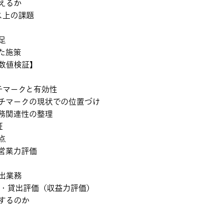
えるか
ス上の課題
足
た施策
数値検証】
チマークと有効性
チマークの現状での位置づけ
務関連性の整理
証
点
営業力評価
出業務
金・貸出評価（収益力評価）
するのか