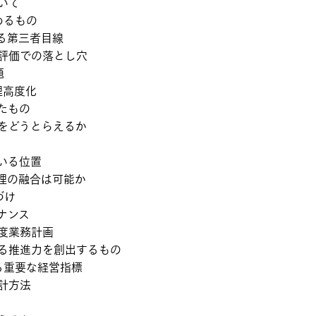
いて
めるもの
る第三者目線
評価での落とし穴
題
理高度化
たもの
をどうとらえるか
いる位置
理の融合は可能か
づけ
ナンス
度業務計画
る推進力を創出するもの
る重要な経営指標
計方法