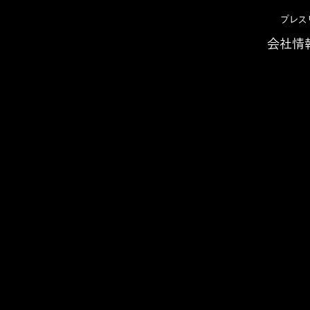
プレス
会社情
せ 2018年
『銀行経営変革―経営計画達成に導く「数値検証によ
変革―経営計画達成に導く
力評価」』出版
ーション統制までの道筋を明らかにし 数
提言