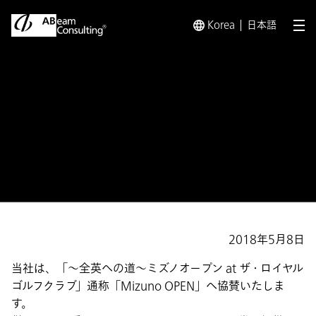
Korea
日本語
メ
トップ
プレスリリース／お知らせ
プレスリリース／お知らせ 
お知らせ
Mizuno OPEN協賛のお知らせ
2018年5月8日
当社は、「～全英への道～ミズノオープン at ザ・ロイヤル
ゴルフクラブ」通称「Mizuno OPEN」へ協賛いたしま
す。