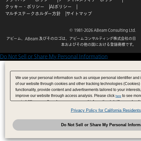
クッキー・ポリシー
AIポリシー
マルチステークホルダー方針
サイトマップ
© 1981-2026 ABeam Consulting Ltd.
アビーム、ABeam 及びそのロゴは、アビームコンサルティング株式会社の日
本およびその他の国における登録商標です。
Do Not Sell or Share My Personal Information
We use your personal information such as unique personal identifier and 
of our website through cookies and other tracking technologies (Cookies)
functionality, provide content and advertisements tailored to your interests
improve our website through access analysis. Please click
to see more
here
period. We may sell or share your personal information to/with our adverti
analytics service partners. These partners may combine the data shared by
Privacy Policy for California Residents
have provided to them or that they have collected from your use of their se
analyze and optimize advertisements delivered to you by businesses other
Do Not Sell or Share My Personal Inform
have the right to opt out of sale or share of your personal information by u
to exercise your right. If we have detected an opt-out pr
My Personal Information
honored.
Change your sell or share preference