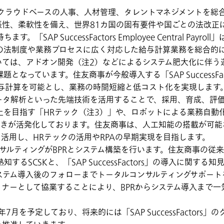
ors」は、クラウドベースの人事、人材管理、タレントマネジメントを
張性、柔軟性を備え、世界81カ国の固有要件や国ごとの法改正
P SuccessFactors Employee Central Payroll」は
の法制度や業務プロセスに広く対応した給与計算業務を総合的
いては、アドオン開発（注2）などによるシステム肥大化に伴う
ています。住友商事が今般導入する「SAP SuccessFactors E
確な給与計算を可能とし、業務の時間短縮と低コスト化を実現します
ータ解析といった先端技術を活用することで、採用、育成、評
を目指す「HRテック（注3）」や、ロボットによる業務自動化を推
）」の動きが活発化しております。住友商事は、人工知能の搭載が可能な「SAP
ayroll」を活用し、HRテックの活用やRPAの早期実現を目指します。
ンサルティングがBPRとシステム構築を行います。住友商事の従
るSCSKと、「SAP SuccessFactors」の導入に関す
ステム導入後のフォローまでトータルコンサルティングサポート
ナーとして協業することにより、BPRからシステム導入まで一
7月を予定しており、将来的には「SAP SuccessFactors