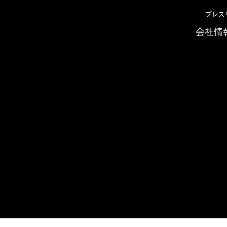
プレス
会社情
せ 2018年
人事・給与系基幹システム 「SAP® SuccessFactor
基幹システム 「SAP®
actors」の導入について