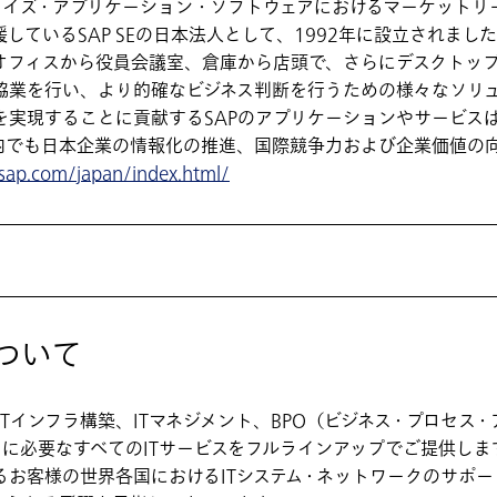
ライズ・アプリケーション・ソフトウェアにおけるマーケットリ
しているSAP SEの日本法人として、1992年に設立されまし
オフィスから役員会議室、倉庫から店頭で、さらにデスクトッ
協業を行い、より的確なビジネス判断を行うための様々なソリ
実現することに貢献するSAPのアプリケーションやサービスは、
内でも日本企業の情報化の推進、国際競争力および企業価値の
sap.com/japan/index.html/
について
ITインフラ構築、ITマネジメント、BPO（ビジネス・プロセス
に必要なすべてのITサービスをフルラインアップでご提供しま
お客様の世界各国におけるITシステム・ネットワークのサポー