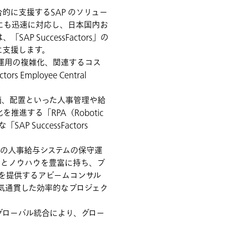
総合的に支援するSAP のソリュー
にも迅速に対応し、日本国内お
、「SAP SuccessFactors」の
に支援します。
運用の複雑化、関連するコス
mployee Central
。
価、配置といった人事管理や給
進する「RPA（Robotic
 SuccessFactors
来の人事給与システムの保守運
る知見とノウハウを豊富に持ち、プ
を提供するアビームコンサル
気通貫した効率的なプロジェク
」のグローバル統合により、グロー