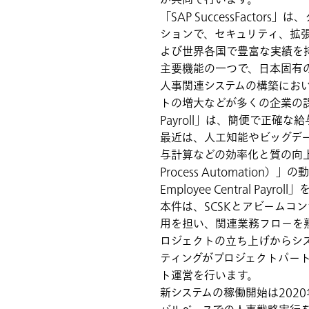
が共同で行います。
「SAP SuccessFact
ションで、セキュリティ、拡
よび世界各国で豊富な実績を持ちます。「SA
主要機能の一つで、日本固有
人事関連システムの構築にお
トの増大などが多くの企業の課題となっ
Payroll」は、簡便で正
最近は、人工知能やビッグデ
与計算などの効率化と質の向上
Process Automation
Employee Central P
本件は、SCSKとアビームコ
用を担い、関連業務フローを熟知す
ロジェクトの立ち上げからシ
ティングがプロジェクトパート
ト運営を行います。
新システムの稼働開始は2020年