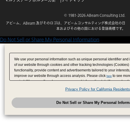
マルチステークホルダー方針
サイトマップ
© 1981-2026 ABeam Consulting Ltd.
アビーム、ABeam 及びそのロゴは、アビームコンサルティング株式会社の日
本およびその他の国における登録商標です。
Do Not Sell or Share My Personal Information
We use your personal information such as unique personal identifier and 
of our website through cookies and other tracking technologies (Cookies)
functionality, provide content and advertisements tailored to your interests
improve our website through access analysis. Please click
to see more
here
period. We may sell or share your personal information to/with our adverti
analytics service partners. These partners may combine the data shared by
Privacy Policy for California Residents
have provided to them or that they have collected from your use of their se
analyze and optimize advertisements delivered to you by businesses other
Do Not Sell or Share My Personal Inform
have the right to opt out of sale or share of your personal information by u
to exercise your right. If we have detected an opt-out pr
My Personal Information
honored.
Change your sell or share preference