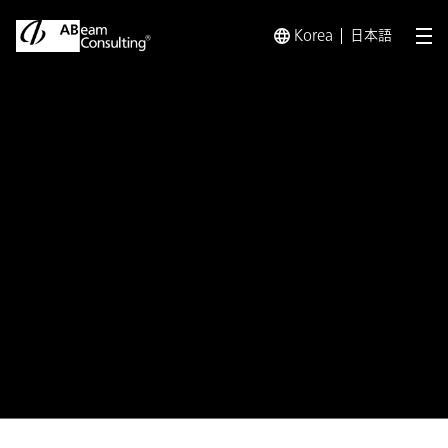
Korea
日本語
メ
トップ
プレスリリース／お知らせ
プレスリリース／お知らせ 
プレスリリース
女性活躍推進法に基づき厚生労
働大臣から「えるぼし」企業とし
て
最上位の3段階目の認定を取得