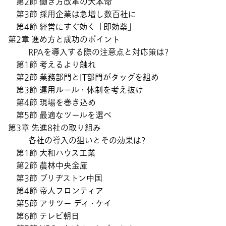
第2節 働き方改革の大本命
第3節 採用企業は急増し数百社に
第4節 経営にすぐ効く「即効薬」
第2章 進め方と成功のポイント
RPAを導入する際の注意点と対応策は?
第1節 考えるより触れ
第2節 業務部門とIT部門がタッグを組め
第3節 運用ルール・体制を考え抜け
第4節 現場を巻き込め
第5節 最適なツールを選べ
第3章 先進8社の取り組み
各社の導入の狙いとその効果は?
第1節 大和ハウス工業
第2節 農林中央金庫
第3節 ブリヂストン中国
第4節 帝人フロンティア
第5節 アサツー ディ・ケイ
第6節 テレビ朝日