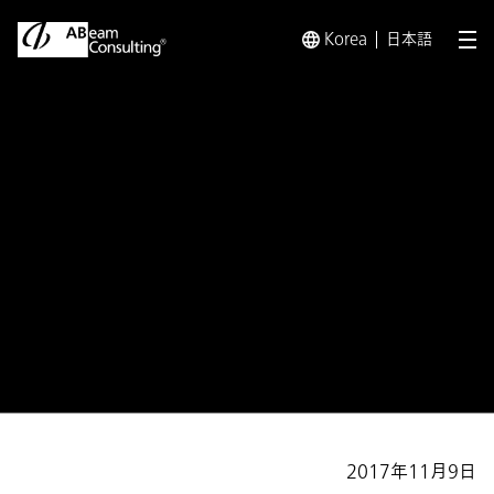
Korea
日本語
メ
トップ
プレスリリース／お知らせ
プレスリリース／お知らせ 
プレスリリース
先進8社の実践的な取り組みを紹
介 書籍『RPAの威力～ロボット
と共に生きる働き方改革』発売
2017年11月9日