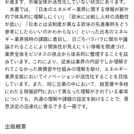
が進まず、市場全体が活性化していない状況にあります。
本書では、「日本のエネルギー業界に関する情報が断片
的で体系的に理解しにくい」「欧米に比較し人材の流動性
が低い」「日本とは法制度が異なる欧米の先進事例をどう
参考にしたらいいのかわからない」といった日本のエネル
ギー業界独特の課題に着目し、日ごろバラバラに開示や議
論されることにより関係性が見えにくい情報を関連づけ、
業界全体をビジネスの視点から体系的に整理することを試
みています。これにより、従来は業界の内部でしか理解さ
れてこなかった商慣習や仕組みの理解を助け、エネルギー
業界全般においてイノベーションが活性化することを目指
しています。また、同じ企業の中において、経営層や多岐
にわたる現場部門において異なった理解がされている事項
についても、共通の理解や課題の設定を助けることで、意
思決定の迅速化に寄与できる一冊です。
出版概要