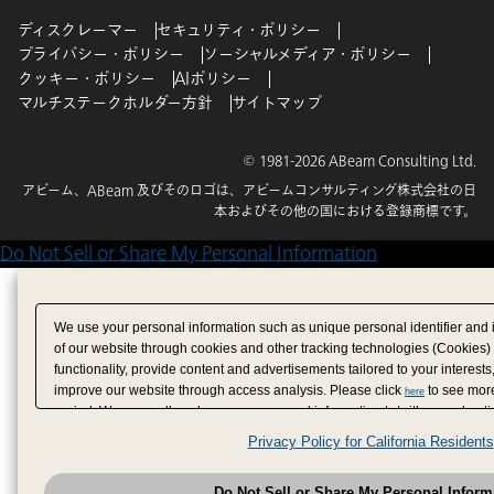
ディスクレーマー
セキュリティ・ポリシー
プライバシー・ポリシー
ソーシャルメディア・ポリシー
クッキー・ポリシー
AIポリシー
マルチステークホルダー方針
サイトマップ
© 1981-2026 ABeam Consulting Ltd.
アビーム、ABeam 及びそのロゴは、アビームコンサルティング株式会社の日
本およびその他の国における登録商標です。
Do Not Sell or Share My Personal Information
We use your personal information such as unique personal identifier and 
of our website through cookies and other tracking technologies (Cookies)
functionality, provide content and advertisements tailored to your interests
improve our website through access analysis. Please click
to see more
here
period. We may sell or share your personal information to/with our adverti
analytics service partners. These partners may combine the data shared by
Privacy Policy for California Residents
have provided to them or that they have collected from your use of their se
analyze and optimize advertisements delivered to you by businesses other
Do Not Sell or Share My Personal Inform