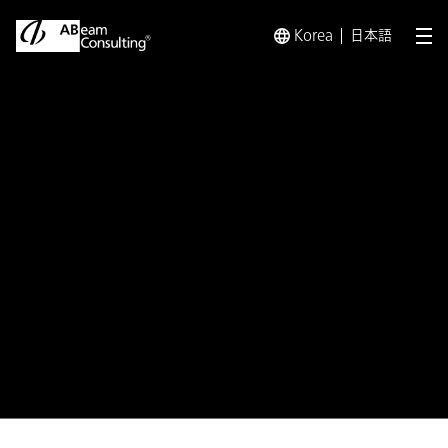
Korea
日本語
メ
トップ
プレスリリース／お知らせ
プレスリリース／お知らせ 
プレスリリース
自由化時代のイノベーション指南
書 書籍『欧米先進事例に学ぶデ
ジタル時代の電力イノベーション
戦略』発売