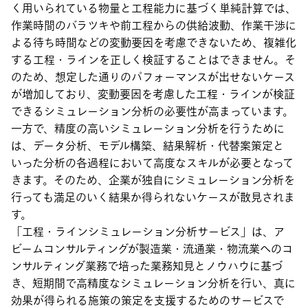
く用いられている物量と工程能力に基づく単純計算では、
作業時間のバラツキや前工程からの供給波動、作業干渉に
よる待ち時間などの変動要因を考慮できないため、複雑化
する工程・ラインを正しく検証することはできません。そ
のため、想定した通りのパフォーマンスが出せないケース
が増加しており、変動要因を考慮した工程・ラインが検証
できるシミュレーション分析の必要性が高まっています。
一方で、精度の高いシミュレーション分析を行うために
は、データ分析、モデル構築、結果解析・代替案策定と
いった分析の各過程において高度なスキルが必要となって
きます。そのため、企業が独自にシミュレーション分析を
行っても満足のいく結果か得られないケースが散見されま
す。
「工程・ラインシミュレーション分析サービス」は、ア
ビームコンサルティングが製造業・流通業・物流業へのコ
ンサルティング業務で培った業務知見とノウハウに基づ
き、短期間で高精度なシミュレーション分析を行い、真に
効果が得られる施策の策定を支援するためのサービスで