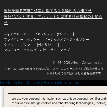
当社を騙る不審DM等 に関する注意喚起のお知らせ
当社SNSなりすましアカウントに関する注意喚起のお知ら
せ
ディスクレーマー
セキュリティ・ポリシー
プライバシー・ポリシー
ソーシャルメディア・ポリシー
クッキー・ポリシー
AIポリシー
マルチステークホルダー方針
サイトマップ
© 1981-2026 ABeam Consulting Ltd.
アビーム、ABeam 及びそのロゴは、アビームコンサルティング株式会社の日
本およびその他の国における登録商標です。
Do Not Sell or Share My Personal Information
We use your personal information such as unique personal identifier and 
of our website through cookies and other tracking technologies (Cookies)