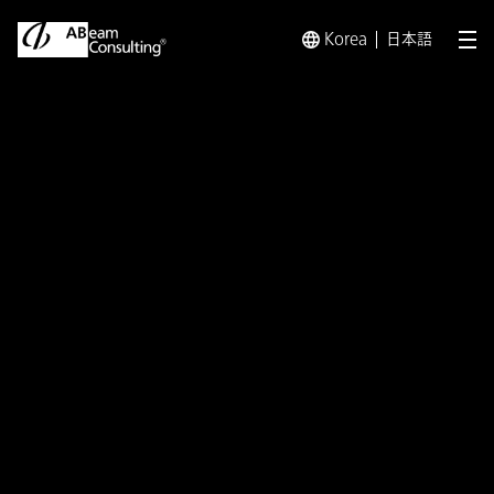
Korea
日本語
メ
トップ
プレスリリース／お知らせ
プレスリリース／お知らせ 
プレスリリース
物流センターや工場・生産ライ
ンへの投資対効果の最大化を支
援する「工程・ラインシミュレー
ション分析サービス」提供開始
事前検証から施策策定までを一貫してサポート