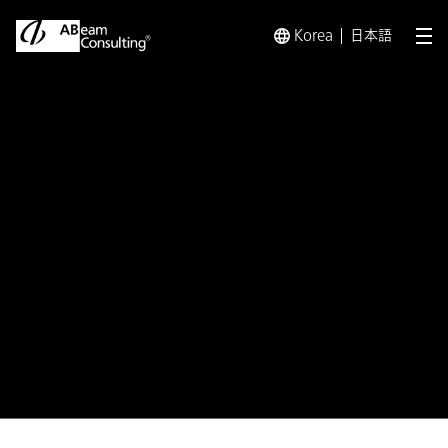
Korea
日本語
メ
トップ
プレスリリース／お知らせ
プレスリリース／お知らせ 
プレスリリース
『SAP AWARD OF EXCELLENCE
2015』2部門を受賞
「ザ・ベスト・リソース・パートナー」「プロ
ジェクト・アワード」国内最多の受賞