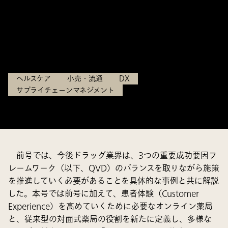
るラストワンマイル戦略の描
き方（DRUG magazine）
2022.12.08
ヘルスケア
小売・流通
DX
サプライチェーンマネジメント
前号では、今後ドラッグ業界は、3つの重要成功要因フ
レームワーク（以下、QVD）のバランスを取りながら施策
を推進していく必要があることを具体的な事例と共に解説
した。本号では前号に加えて、患者体験（Customer
Experience）を高めていくために必要なオンライン薬局
と、従来型の対面式薬局の役割を新たに定義し、多様な