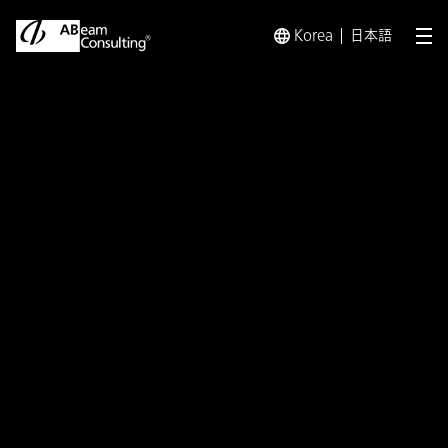
Korea
日本語
メ
トップ
インサイト
医療・ドラッグ業界を激変するオンライン医
インサイト
医療・ドラッグ業界を激変す
るオンライン医療改革と推進
すべき DX・ラストワンマイ
ル戦略とは 【連載 第3回】
成長を促進する中央薬局によ