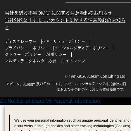
当社を騙る不審DM等 に関する注意喚起のお知らせ
当社SNSなりすましアカウントに関する注意喚起のお知ら
せ
ディスクレーマー
セキュリティ・ポリシー
プライバシー・ポリシー
ソーシャルメディア・ポリシー
クッキー・ポリシー
AIポリシー
マルチステークホルダー方針
サイトマップ
© 1981-2026 ABeam Consulting Ltd.
アビーム、ABeam 及びそのロゴは、アビームコンサルティング株式会社の日
本およびその他の国における登録商標です。
Do Not Sell or Share My Personal Information
We use your personal information such as unique personal identifier and 
of our website through cookies and other tracking technologies (Cookies)