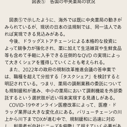
図表⑤ 各国の中央薬局の状況
図表⑤で示したように、海外では既に中央薬局の動きが
みられているが、現状の日本の法規制では、同一法人であ
れば実現できる見込みがある。
今後、ドラッグストアチェーンによる本格的な投資に
よって競争力が強化され、薬に加えて生活雑貨や生鮮食品
等も含めて手軽に入手できる圧倒的なQVD の実現によっ
て大きくシェアを獲得していくことも考えられる。
また、2022年の政府の規制改革推進会議の答申案で
は、職種を超えて分担する「タスクシェア」を検討すると
明記されている。つまり、薬局の調剤業務の委託について
も規制緩和が進み、中小の薬局において調剤機能を外部委
託するという選択肢が近い将来実現する見通しがある。
COVID-19やオンライン医療改革によって、医療・ド
ラッグ業界は大きな変化点にある。バリューチェーンの川
上から川下までDXが進む中で、規制緩和に迅速に対応
し、利用者が自社にニーズを俯瞰して捉えていく必要があ