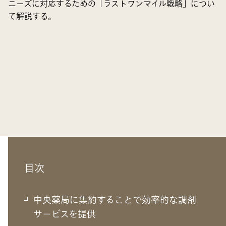
ニーズに対応するための「ラストワンマイル戦略」につい
て解説する。
目次
中央薬局に集約することで効率的な調
中央薬局に集約することで効率的な調剤
剤サービスを提供
サービスを提供