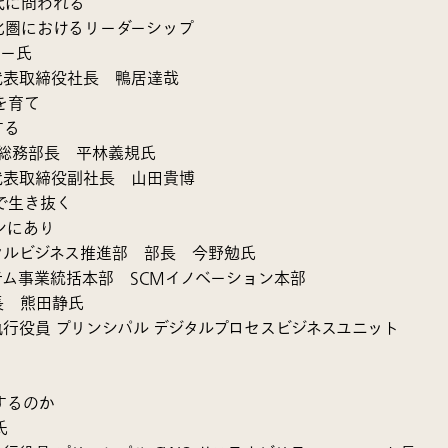
代に問われる
化圏におけるリーダーシップ
ヤー氏
代表取締役社長 鴨居達哉
を育て
する
事総務部長 平林義規氏
代表取締役副社長 山田貴博
で生き抜く
ンにあり
タルビジネス推進部 部長 今野勉氏
ム事業統括本部 SCMイノベーション本部
長 熊田静氏
行役員 プリンシパル デジタルプロセスビジネスユニット
するのか
氏