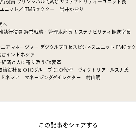
行役員 プリンシパル CWO サステナビリティーユニット長
ユニット／ITMSセクター 岩井かおり
代へ
務執行役員 経営戦略・管理本部長 サステナビリティ推進室長
ニアマネージャー デジタルプロセスビジネスユニット FMCセ
進むインドネシア
ル経済と人に寄り添うCX変革
締役社長 OTOグループ CEO代理 ヴィクトリア・ルスナ氏
ンドネシア マネージングダイレクター 村山明
この記事をシェアする