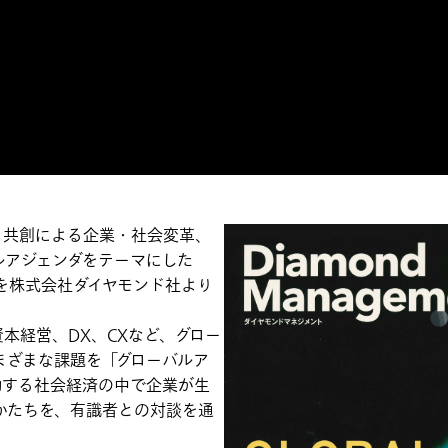
、共創による企業・社会変革、
ルアジェンダをテーマにした
nt」を株式会社ダイヤモンド社より
本経営、DX、CXなど、グロー
まざまな課題を「グローバルア
動する社会経済の中で企業が生
かたちを、有識者との対談を通