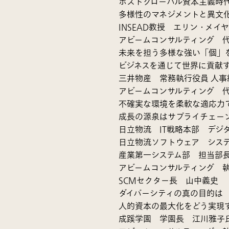
ポストグローバル資本主義時
多様性のマネジメントと異文
INSEAD教授 エリン・メイ
アビームコンサルティング 
未来を担う多様な強い「個」
ビジネスを通じて世界に貢献
三井物産 常務執行役員 人
アビームコンサルティング 
不確実な環境を柔軟な適応力
成長の源泉はサプライチェー
日立物流 IT戦略本部 デジ
日立物流ソフトウェア システ
産業第一システム部 担当部
アビームコンサルティング 執
SCMセクター長 山中義史
ダイバーシティの真の目的は
人的資本の最大化をどう実現
成蹊学園 学園長 江川雅子