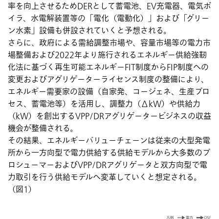
率を向上させるためDERとして蓄電池、EV充電器、電気ボ
イラ、水電解装置等の「電化（電動化）」および「グリー
ン水素」設備も併設されていくと予想される。
さらに、政府による需給調整市場や、容量市場等の電力市
場整備および2022年より施行されるエネルギー供給強靭
化法に基づく再生可能エネルギーFIT制度からFIP制度への
変更およびアグリゲーターライセンス制度の整備により、
エネルギー需要家の設備（自家発、コージェネ、生産プロ
セス、蓄電池等）を活用し、調整力（ΔkW）や供給力
（kW）を創出するVPP/DRアグリゲータービジネスの収益
機会が整備される。
その結果、エネルギーバリューチェーンは従来の大型発電
所から
一方向型
で電力供給する供給モデルから大多数のプ
ロシューマーおよびVPP/DRアグリゲータと
双方向型
で電
力取引を行う供給モデルへ変革していくと想定される。
（図1）