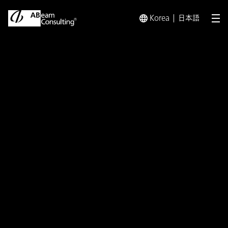
Korea
日本語
メ
トップ
インサイト
カーボンニュートラル実現に向けたGX
インサイト
カーボンニュートラル実現に
向けた GX（グリーントラン
スフォーメーション）戦略
第3回 GX戦略を実現化する
エネルギーバリューチェーン