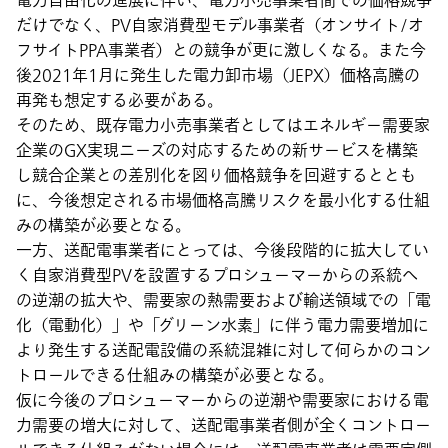
電力自由化の進展に伴い、電力小売事業者間での価格競争
だけでなく、PV自家消費型モデル事業者（オンサイト/オ
フサイトPPA事業者）との競争が更に激しくなる。また今
後2021年1月に発生した電力卸市場（JEPX）価格高騰の
再発も想定する必要がある。
そのため、既存電力小売事業者としては
エネルギー需要家
企業のGX実現ニーズの対応するための新サービスを構築
し競合企業との差別化を図り価格競争を回避するととも
に、今後想定される市場価格高騰リスクを最小化する仕組
みの構築が必要
となる。
一方、送配電事業者にとっては、今後段階的に拡大してい
く
自家消費型PVを設置するプロシューマーからの系統へ
の逆潮の拡大や、需要家の熱需要および輸送領域での「電
化（電動化）」や「グリーン水素」に伴う電力需要増加に
より発生する送配電設備の系統混雑に対して何らかのコン
トロールできる仕組みの構築が必要
となる。
仮に今後のプロシューマーからの逆潮や需要家における電
力需要の増大に対して、送配電事業者側が全くコントロー