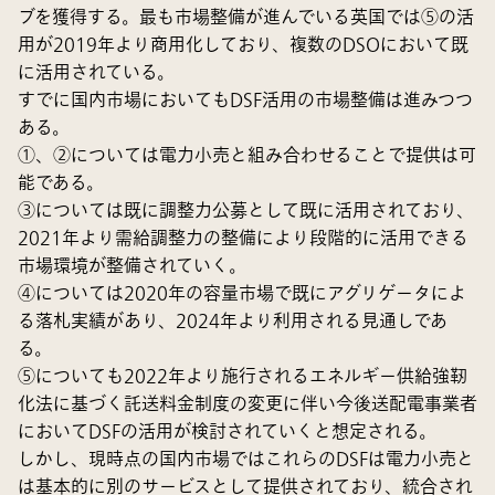
ブを獲得する。最も市場整備が進んでいる英国では⑤の活
用が2019年より商用化しており、複数のDSOにおいて既
に活用されている。
すでに国内市場においてもDSF活用の市場整備は進みつつ
ある。
①、②については電力小売と組み合わせることで提供は可
能である。
③については既に調整力公募として既に活用されており、
2021年より需給調整力の整備により段階的に活用できる
市場環境が整備されていく。
④については2020年の容量市場で既にアグリゲータによ
る落札実績があり、2024年より利用される見通しであ
る。
⑤についても2022年より施行されるエネルギー供給強靭
化法に基づく託送料金制度の変更に伴い今後送配電事業者
においてDSFの活用が検討されていくと想定される。
しかし、現時点の国内市場ではこれらのDSFは電力小売と
は基本的に別のサービスとして提供されており、統合され