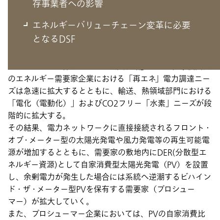
エネルギーバリューチェーンの変化と
存事業者への影響
既存事業者への影響
エネルギーバリューチェーン変革に必要
となるDSF
2020年12月に政府により提示された「2050年カーボン
ニュートラルに伴うグリーン成長戦略」により、今後国内
のエネルギー需要家企業における「再エネ」電力調達ニー
ズは急速に拡大するとともに、輸送、熱領域部門における
「電化（電動化）」およびCO2フリー「水素」ニーズが段
階的に拡大する。
その結果、電力ネットワークに直接接続されるフロント・
オブ・メーター型の太陽光発電や風力発電等の再生可能電
源が増加するとともに、需要家の敷地内にDER(分散型エ
ネルギー資源)として自家消費型太陽光発電（PV）を設置
し、余剰電力が発生した場合には系統へ逆潮するビハイン
ド・ザ・メーター型PVを保有する需要家（プロシュー
マー）が拡大していく。
また、プロシューマー企業においては、PVの自家消費比