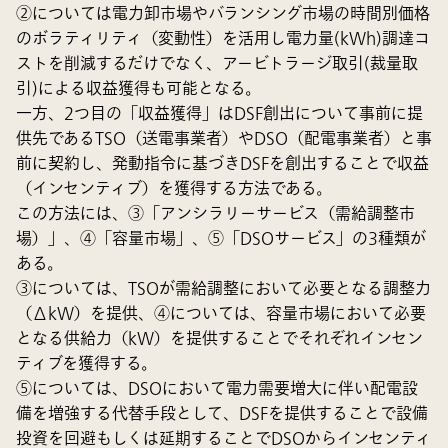
②については電力卸市場やバランシング市場の時間別価格
のボラティリティ（変動性）を活用し電力量(kWh)調達コ
ストを削減するだけでなく、アービトラージ取引(裁量取
引)による収益獲得も可能となる。
一方、2つ目の「収益獲得」はDSF創出について事前に提
供先であるTSO（送電事業者）やDSO（配電事業者）と事
前に契約し、発動指令に基づきDSFを創出することで収益
（インセンティブ）を獲得する方法である。
この方法には、③「アンシラリーサービス（需給調整市
場）」、④「容量市場」、⑤「DSOサービス」の3種類が
ある。
③については、TSOが需給調整において必要となる調整力
（ΔkW）を提供、④については、容量市場において必要
となる供給力（kW）を提供することでそれぞれインセン
ティブを獲得する。
⑤については、DSOにおいて電力需要増大に伴い配電設
備を増強する代替手段として、DSFを提供することで設備
投資を回避もしくは延期することでDSOからインセンティ