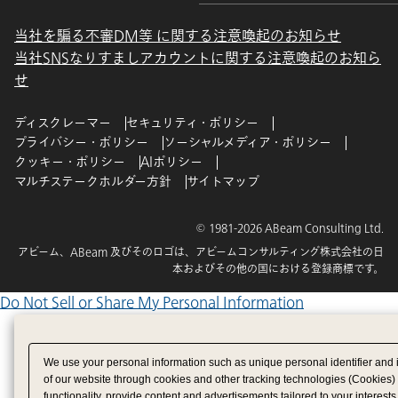
当社を騙る不審DM等 に関する注意喚起のお知らせ
当社SNSなりすましアカウントに関する注意喚起のお知ら
せ
ディスクレーマー
セキュリティ・ポリシー
プライバシー・ポリシー
ソーシャルメディア・ポリシー
クッキー・ポリシー
AIポリシー
マルチステークホルダー方針
サイトマップ
© 1981-2026 ABeam Consulting Ltd.
アビーム、ABeam 及びそのロゴは、アビームコンサルティング株式会社の日
本およびその他の国における登録商標です。
Do Not Sell or Share My Personal Information
We use your personal information such as unique personal identifier and 
of our website through cookies and other tracking technologies (Cookies)
functionality, provide content and advertisements tailored to your interests