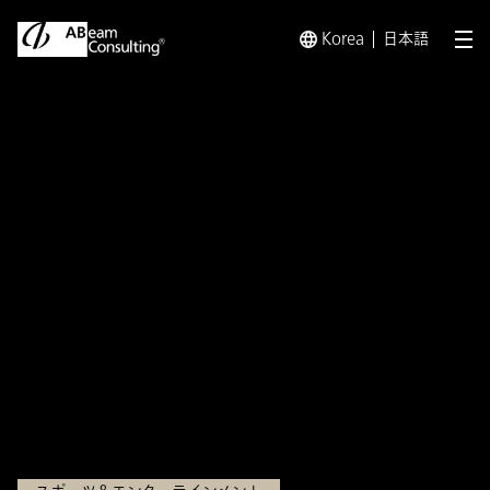
Korea
日本語
メ
トップ
インサイト
企業がスポーツの価値を享受するために 
インサイト
企業がスポーツの価値を享受
するために 第3回 企業スポー
ツにおけるスポーツ・インテ
グリティの確保・強化
2025.03.28