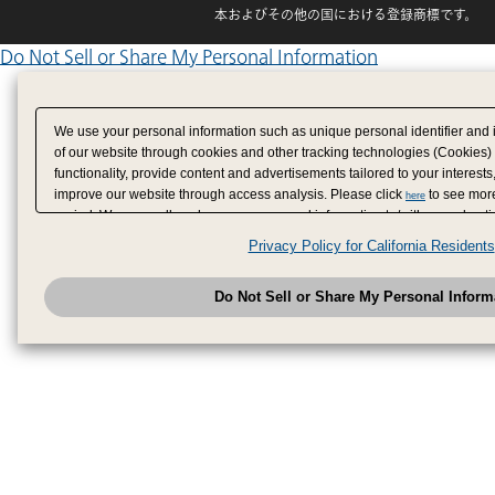
本およびその他の国における登録商標です。
Do Not Sell or Share My Personal Information
We use your personal information such as unique personal identifier and 
of our website through cookies and other tracking technologies (Cookies)
functionality, provide content and advertisements tailored to your interests
improve our website through access analysis. Please click
to see more
here
period. We may sell or share your personal information to/with our adverti
analytics service partners. These partners may combine the data shared by
Privacy Policy for California Residents
have provided to them or that they have collected from your use of their se
analyze and optimize advertisements delivered to you by businesses other
Do Not Sell or Share My Personal Inform
have the right to opt out of sale or share of your personal information by u
to exercise your right. If we have detected an opt-out pr
My Personal Information
honored.
Change your sell or share preference