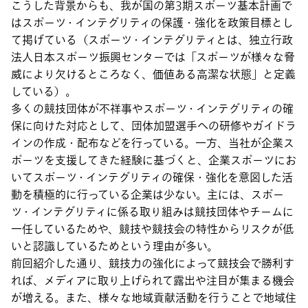
こうした背景からも、我が国の第3期スポーツ基本計画で
はスポーツ・インテグリティの保護・強化を政策目標とし
て掲げている（スポーツ・インテグリティとは、独立行政
法人日本スポーツ振興センターでは「スポーツが様々な脅
威により欠けるところなく、価値ある高潔な状態」と定義
している）。
多くの競技団体が不祥事やスポーツ・インテグリティの確
保に向けた対応として、団体加盟選手への研修やガイドラ
インの作成・配布などを行っている。一方、当社が企業ス
ポーツを支援してきた経験に基づくと、企業スポーツにお
いてスポーツ・インテグリティの確保・強化を意図した活
動を積極的に行っている企業は少ない。主には、スポー
ツ・インテグリティに係る取り組みは競技団体やチームに
一任しているためや、競技や競技会の特性からリスクが低
いと認識しているためという理由が多い。
前回紹介した通り、競技力の強化によって競技会で勝利す
れば、メディアに取り上げられて露出や注目が集まる機会
が増える。また、様々な地域貢献活動を行うことで地域住