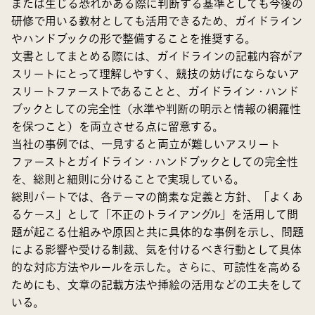
または生じる恐れがある際に判断する基準としても今後の
研修で用いる教材としても活用できるため、ガイドライン
やハンドブックの形で整備することを推奨する。
文書としてまとめる際には、ガイドラインの記載内容がア
スリートにとって理解しやすく、競技の妨げにならないア
スリートファーストであることと、ガイドライン・ハンド
ブックとしての完全性（水準や判断の明示と情報の網羅性
を保つこと）を両立させる点に留意する。
当社の事例では、一見すると両立が難しいアスリート
ファーストとガイドライン・ハンドブックとしての完全性
を、総則と細則に分けることで実現している。
総則パートでは、各テーマの簡素な定義と方針、「よくあ
るケース」として「不正のトライアングル」を活用して問
題が起こる仕組みや原因と共に具体的な事例を示し、問題
による影響や受ける制裁、気を付けるべき行動として具体
的な対応方法やルールを示した。さらに、可読性を高める
ためにも、文章の記載方法や挿絵の活用などの工夫をして
いる。