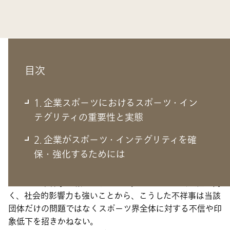
目次
1. 企業スポーツにおけるスポーツ・イン
1. 企業スポーツにおけるスポーツ・イ
テグリティの重要性と実態
ンテグリティの重要性と実態
2. 企業がスポーツ・インテグリティを確
保・強化するためには
残念なことだが、未だに毎年のようにスポーツ団体やアス
リートの不祥事が報道されている。スポーツは公益性が高
く、社会的影響力も強いことから、こうした不祥事は当該
団体だけの問題ではなくスポーツ界全体に対する不信や印
象低下を招きかねない。