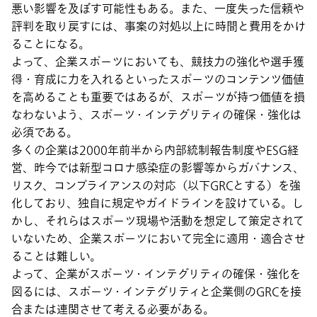
悪い影響を及ぼす可能性もある。また、一度失った信頼や
評判を取り戻すには、事案の対処以上に時間と費用をかけ
ることになる。
よって、企業スポーツにおいても、競技力の強化や選手獲
得・育成に力を入れるといったスポーツのコンテンツ価値
を高めることも重要ではあるが、スポーツが持つ価値を損
なわないよう、スポーツ・インテグリティの確保・強化は
必須である。
多くの企業は2000年前半から内部統制報告制度やESG経
営、昨今では新型コロナ感染症の影響等からガバナンス、
リスク、コンプライアンスの対応（以下GRCとする）を強
化しており、独自に規定やガイドラインを設けている。し
かし、それらはスポーツ現場や活動を想定して策定されて
いないため、企業スポーツにおいて完全に適用・適合させ
ることは難しい。
よって、企業がスポーツ・インテグリティの確保・強化を
図るには、スポーツ・インテグリティと企業側のGRCを接
合または連関させて考える必要がある。