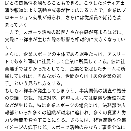
民との関係性を深めることもできる。こうしたメディア出
演や報道により活動や成果が世に広まることで、企業はプ
ロモーション効果が得られ、さらには従業員の期待も高
まっていく。
一方で、スポーツ活動の影響力や存在感が高まるほどに、
実際に不祥事が生じた際の影響も相対的に大きくなってい
く。
さらに、企業スポーツの主体である選手たちは、アスリー
トであると同時に社員として企業に所属している。仮に社
員選手ではなかったとしても、企業名を冠したチームに所
属していれば、当然ながら、世間からは「あの企業の選
手」という見られ方をする。
もしも不祥事が発生してしまうと、事実関係の調査や処分
の決議・決裁、報道対応、内容によっては賠償や訴訟対応
などが生じる。特に企業スポーツの場合には、法務部や広
報部といった多くの組織が対応に追われ、多くの資源と労
力や時間を費やすことになる。さらには、非買運動や企業
イメージの低下など、スポーツ活動のみならず事業全体に