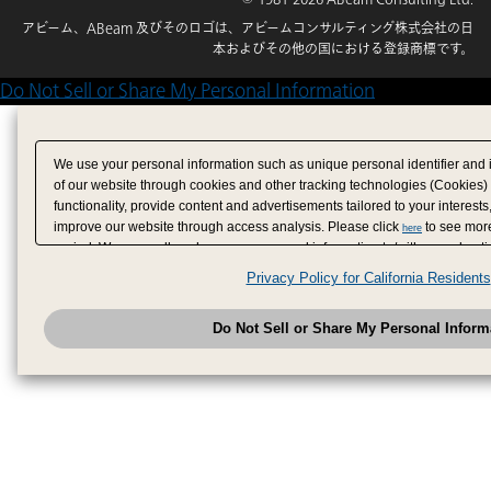
アビーム、ABeam 及びそのロゴは、アビームコンサルティング株式会社の日
本およびその他の国における登録商標です。
Do Not Sell or Share My Personal Information
We use your personal information such as unique personal identifier and 
of our website through cookies and other tracking technologies (Cookies)
functionality, provide content and advertisements tailored to your interests
improve our website through access analysis. Please click
to see more
here
period. We may sell or share your personal information to/with our adverti
analytics service partners. These partners may combine the data shared by
Privacy Policy for California Residents
have provided to them or that they have collected from your use of their se
analyze and optimize advertisements delivered to you by businesses other
Do Not Sell or Share My Personal Inform
have the right to opt out of sale or share of your personal information by u
to exercise your right. If we have detected an opt-out pr
My Personal Information
honored.
Change your sell or share preference