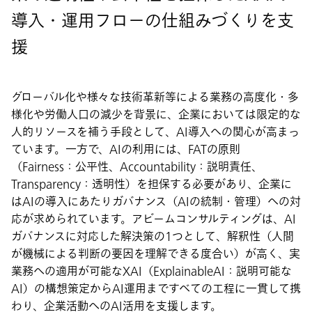
導入・運用フローの仕組みづくりを支
援
グローバル化や様々な技術革新等による業務の高度化・多
様化や労働人口の減少を背景に、企業においては限定的な
人的リソースを補う手段として、AI導入への関心が高まっ
ています。一方で、AIの利用には、FATの原則
（Fairness：公平性、Accountability：説明責任、
Transparency：透明性）を担保する必要があり、企業に
はAIの導入にあたりガバナンス（AIの統制・管理）への対
応が求められています。アビームコンサルティングは、AI
ガバナンスに対応した解決策の1つとして、解釈性（人間
が機械による判断の要因を理解できる度合い）が高く、実
業務への適用が可能なXAI（ExplainableAI：説明可能な
AI）の構想策定からAI運用まですべての工程に一貫して携
わり、企業活動へのAI活用を支援します。