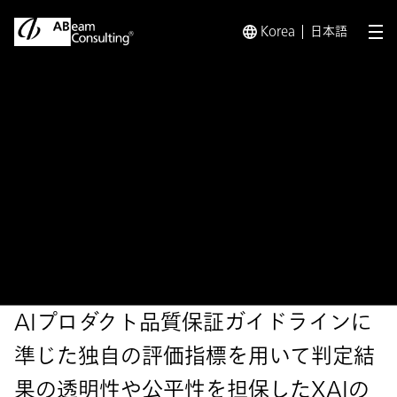
Korea
日本語
メ
トップ
ソリューション
XAI（Explainable AI：説明可
ソリューション
XAI（Explainable AI：説明
可能なAI）導入支援サービス
AIプロダクト品質保証ガイドラインに
準じた独自の評価指標を用いて判定結
果の透明性や公平性を担保したXAIの