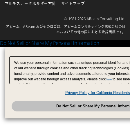
マルチステークホルダー方針
サイトマップ
© 1981-2026 ABeam Consulting Ltd.
アビーム、ABeam 及びそのロゴは、アビームコンサルティング株式会社の日
本およびその他の国における登録商標です。
Do Not Sell or Share My Personal Information
We use your personal information such as unique personal identifier and 
of our website through cookies and other tracking technologies (Cookies)
functionality, provide content and advertisements tailored to your interests
improve our website through access analysis. Please click
to see more
here
period. We may sell or share your personal information to/with our adverti
analytics service partners. These partners may combine the data shared by
Privacy Policy for California Residents
have provided to them or that they have collected from your use of their se
analyze and optimize advertisements delivered to you by businesses other
Do Not Sell or Share My Personal Inform
have the right to opt out of sale or share of your personal information by u
to exercise your right. If we have detected an opt-out pr
My Personal Information
honored.
Change your sell or share preference