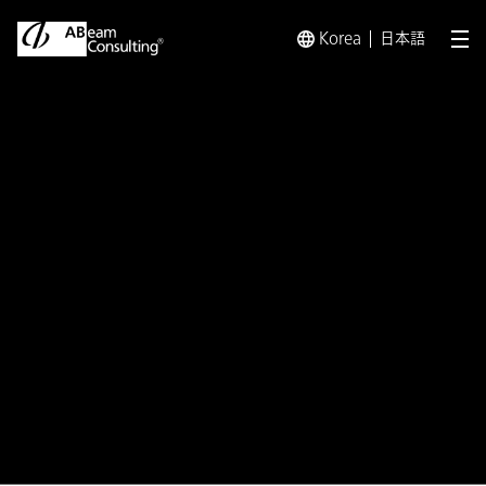
Korea
日本語
メ
トップ
ソリューション
「営業支援システム（SFA） + 
ソリューション
「営業支援システム（SFA）
+ 基幹システム」で実現する
アクションにつながる業績予
測支援サービス