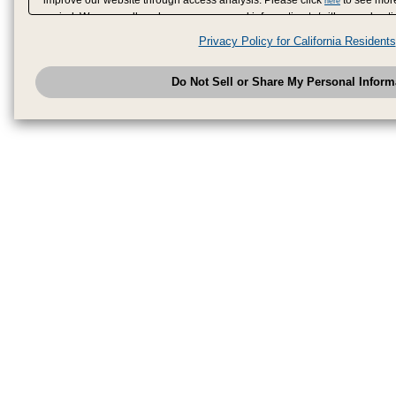
here
period. We may sell or share your personal information to/with our adverti
analytics service partners. These partners may combine the data shared by
Privacy Policy for California Residents
have provided to them or that they have collected from your use of their se
analyze and optimize advertisements delivered to you by businesses other
Do Not Sell or Share My Personal Inform
have the right to opt out of sale or share of your personal information by u
to exercise your right. If we have detected an opt-out pr
My Personal Information
honored.
Change your sell or share preference