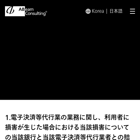
Korea
日本語
メ
トップ
電子決済等代行業に係る利用者に対する説明
金融機
金融機関との契約内容の一部
の公表について 横浜銀行
1.電子決済等代行業の業務に関し、利用者に
損害が生じた場合における当該損害について
の当該銀行と当該電子決済等代行業者との賠