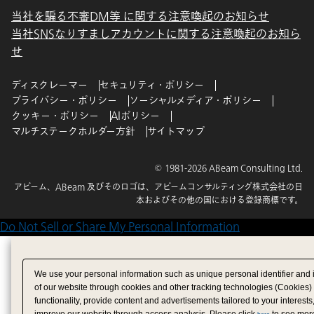
当社を騙る不審DM等 に関する注意喚起のお知らせ
当社SNSなりすましアカウントに関する注意喚起のお知ら
せ
ディスクレーマー
セキュリティ・ポリシー
プライバシー・ポリシー
ソーシャルメディア・ポリシー
クッキー・ポリシー
AIポリシー
マルチステークホルダー方針
サイトマップ
© 1981-2026 ABeam Consulting Ltd.
アビーム、ABeam 及びそのロゴは、アビームコンサルティング株式会社の日
本およびその他の国における登録商標です。
Do Not Sell or Share My Personal Information
We use your personal information such as unique personal identifier and 
of our website through cookies and other tracking technologies (Cookies)
functionality, provide content and advertisements tailored to your interests
improve our website through access analysis. Please click
to see more