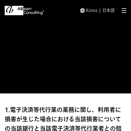
Korea
日本語
メ
トップ
電子決済等代行業に係る利用者に対する説明
金融機
金融機関との契約内容の一部
の公表について 北陸銀行
1.電子決済等代行業の業務に関し、利用者に
損害が生じた場合における当該損害について
の当該銀行と当該電子決済等代行業者との賠