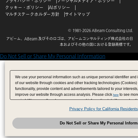
プライバシー・ポリシー
ソーシャルメディア・ポリシー
クッキー・ポリシー
AIポリシー
マルチステークホルダー方針
サイトマップ
© 1981-2026 ABeam Consulting Ltd.
アビーム、ABeam 及びそのロゴは、アビームコンサルティング株式会社の日
本およびその他の国における登録商標です。
Do Not Sell or Share My Personal Information
We use your personal information such as unique personal identifier and 
of our website through cookies and other tracking technologies (Cookies)
functionality, provide content and advertisements tailored to your interests
improve our website through access analysis. Please click
to see more
here
period. We may sell or share your personal information to/with our adverti
analytics service partners. These partners may combine the data shared by
Privacy Policy for California Residents
have provided to them or that they have collected from your use of their se
analyze and optimize advertisements delivered to you by businesses other
Do Not Sell or Share My Personal Inform
have the right to opt out of sale or share of your personal information by u
to exercise your right. If we have detected an opt-out pr
My Personal Information
honored.
Change your sell or share preference