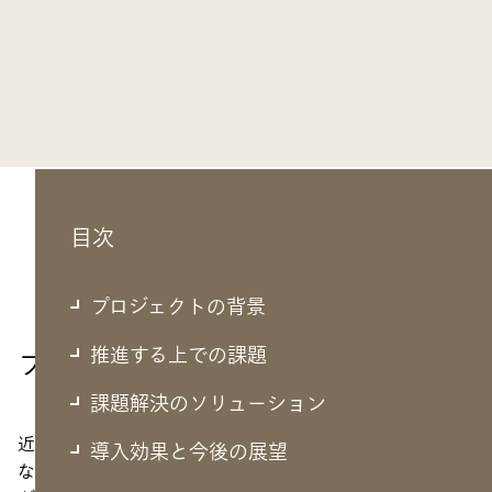
目次
プロジェクトの背景
推進する上での課題
プロジェクトの背景
課題解決のソリューション
近年、スマートフォンの利用を前提としたサービスの拡大
導入効果と今後の展望
など、いつでもどこでも様々なサービスが受けられる環境