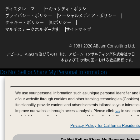
ディスクレーマー
セキュリティ・ポリシー
プライバシー・ポリシー
ソーシャルメディア・ポリシー
クッキー・ポリシー
AIポリシー
マルチステークホルダー方針
サイトマップ
© 1981-2026 ABeam Consulting Ltd.
アビーム、ABeam 及びそのロゴは、アビームコンサルティング株式会社の日
本およびその他の国における登録商標です。
Do Not Sell or Share My Personal Information
We use your personal information such as unique personal identifier and 
of our website through cookies and other tracking technologies (Cookies)
functionality, provide content and advertisements tailored to your interests
improve our website through access analysis. Please click
to see more
here
period. We may sell or share your personal information to/with our adverti
analytics service partners. These partners may combine the data shared by
Privacy Policy for California Residents
have provided to them or that they have collected from your use of their se
analyze and optimize advertisements delivered to you by businesses other
Do Not Sell or Share My Personal Inform