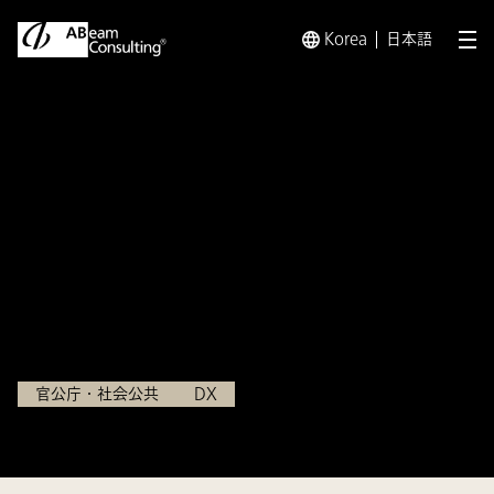
Korea
日本語
メ
トップ
事例
行政手続きのオンライン化に向けた調査・検討
事例
行政手続きのオンライン化に向
けた調査・検討業務
大阪市役所
官公庁・社会公共
DX