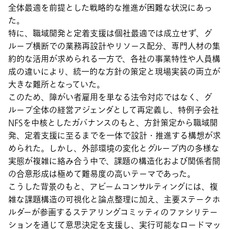
全体最適を前提とした戦略的な推進が困難な状況にあっ
た。
特に、職域開発と定着支援は個社最適では成立せず、グ
ループ横断での業務再設計やリソース配分、専門人材の集
約的な活用が求められる一方で、各社の事業特性や人員構
成の違いにより、統一的な方針の策定と現場実装の両立が
大きな難所となっていた。
このため、障がい者雇用を単なる法令対応ではなく、グ
ループ全体の経営アジェンダとして再定義し、特例子会社
NFSを中核としたガバナンスのもと、方針策定から職域開
発、定着支援に至るまでを一体で設計・推進する構想が求
められた。しかし、外部環境の変化とグループ内の多様な
実態が複雑に絡み合う中で、課題の構造化および関係者間
の合意形成は極めて難易度の高いテーマであった。
こうした背景のもと、アビームコンサルティングには、複
雑な課題構造の可視化と論点整理に加え、主要ステークホ
ルダーが参画するステアリングコミッティのファシリテー
ションを通じて意思決定を支援し、実行可能なロードマッ