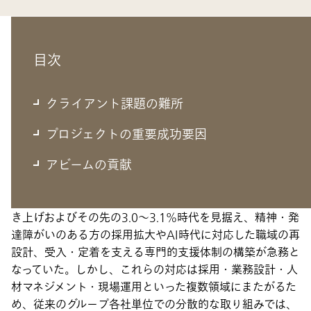
目次
クライアント課題の難所
クライアント課題の難所
個別最適から「グループ全体最適」へのパラダイ
プロジェクトの重要成功要因
ムシフト
アビームの貢献
NECグループでは、2026年7月の法定雇用率2.7％への引
き上げおよびその先の3.0～3.1％時代を見据え、精神・発
達障がいのある方の採用拡大やAI時代に対応した職域の再
設計、受入・定着を支える専門的支援体制の構築が急務と
なっていた。しかし、これらの対応は採用・業務設計・人
材マネジメント・現場運用といった複数領域にまたがるた
め、従来のグループ各社単位での分散的な取り組みでは、