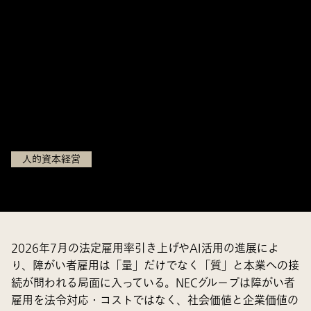
資」に転換する ― NECグループ
が挑んだ、社会価値と企業価値
を両立するエコシステム設計 ―
日本電気株式会社
人的資本経営
2026年7月の法定雇用率引き上げやAI活用の進展によ
り、障がい者雇用は「量」だけでなく「質」と本業への接
続が問われる局面に入っている。NECグループは障がい者
雇用を法令対応・コストではなく、社会価値と企業価値の