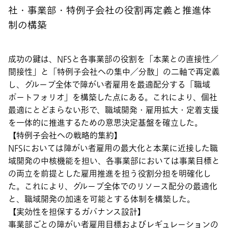
社・事業部・特例子会社の役割再定義と推進体
制の構築
成功の鍵は、NFSと各事業部の役割を「本業との直接性／
間接性」と「特例子会社への集中／分散」の二軸で再定義
し、グループ全体で障がい者雇用を最適配分する「職域
ポートフォリオ」を構築した点にある。これにより、個社
最適にとどまらない形で、職域開発・雇用拡大・定着支援
を一体的に推進するための意思決定基盤を確立した。
【特例子会社への戦略的集約】
NFSにおいては障がい者雇用の最大化と本業に近接した職
域開発の中核機能を担い、各事業部においては事業目標と
の両立を前提とした雇用推進を担う役割分担を明確化し
た。これにより、グループ全体でのリソース配分の最適化
と、職域開発の加速を可能とする体制を構築した。
【実効性を担保するガバナンス設計】
事業部ごとの障がい者雇用目標およびレギュレーションの