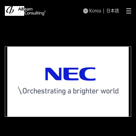
Korea
日本語
メ
トップ
事例
障がい者雇用を「戦略」と「投資」に転換する 
事例
障がい者雇用を「戦略」と「投