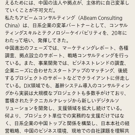
えるためには、中国の法人や拠点が、主体的に自己変革し
ていくことが不可欠だ。
私たちアビームコンサルティング（ABeam Consulting
China）は、日系企業の変革パートナーとして、コンサル
ティングスキルとテクノロジーケイパビリティを、20年に
わたって培い、発揮してきた。
中国進出のフェーズでは、マーケティングレポート、各種
調査、拠点設立のサポート、戦略コンサルティングを行っ
ている。また、事業開発では、ビジネストレンドの調査、
企業ニーズに合わせたスタートアップのマッチング、後続
するプロジェクトのサポートなどでクライアントに伴走し
ている。DX領域でも、基幹システム導入のコンサルティン
グから実装は大規模なプロジェクトも多数手がけており、
蓄積されたテクニカルナレッジから新しいデジタルソ
リューションを開発し、支援領域を拡大し続けている。
何より、プロジェクト単位での実務的な支援だけではな
く、日系企業の中国トップと関係を構築し、日本本社の経
営戦略、中国のビジネス環境、現地での自社課題を理解共