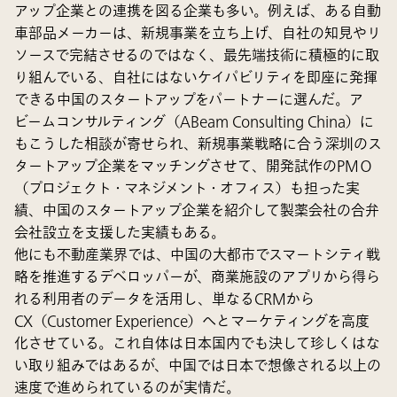
アップ企業との連携を図る企業も多い。例えば、ある自動
車部品メーカーは、新規事業を立ち上げ、自社の知見やリ
ソースで完結させるのではなく、最先端技術に積極的に取
り組んでいる、自社にはないケイパビリティを即座に発揮
できる中国のスタートアップをパートナーに選んだ。ア
ビームコンサルティング（ABeam Consulting China）に
もこうした相談が寄せられ、新規事業戦略に合う深圳のス
タートアップ企業をマッチングさせて、開発試作のPMＯ
（プロジェクト・マネジメント・オフィス）も担った実
績、中国のスタートアップ企業を紹介して製薬会社の合弁
会社設立を支援した実績もある。
他にも不動産業界では、中国の大都市でスマートシティ戦
略を推進するデベロッパーが、商業施設のアプリから得ら
れる利用者のデータを活用し、単なるCRMから
CX（Customer Experience）へとマーケティングを高度
化させている。これ自体は日本国内でも決して珍しくはな
い取り組みではあるが、中国では日本で想像される以上の
速度で進められているのが実情だ。