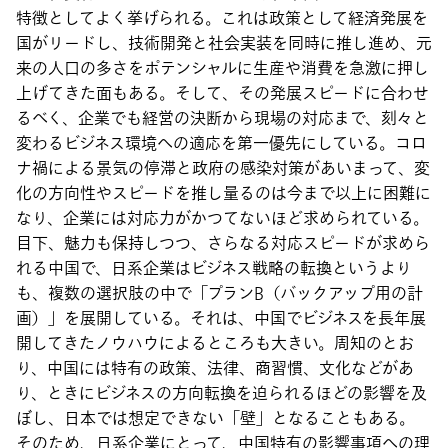
特徴としてよく挙げられる。これは政策として経済発展を
国がリードし、技術開発と社会実装を同時に推し進め、元
来の人口の多さをポテンシャルに生産や消費を急激に押し
上げてきた面もある。そして、その発展スピードに合わせ
るべく、企業でも経営の決断から現場の対応まで、刻々と
変わるビジネス環境への適応を第一優先にしている。コロ
ナ禍による景気の停滞と政府の感染対策があいまって、変
化の方向性やスピードを推し量るのは今まで以上に困難に
なり、企業には対応力がかつてないほど求められている。
目下、魅力も保持しつつ、さらなる対応スピードが求めら
れる中国で、日系企業はビジネス戦略の転換というより
も、複数の選択肢の中で「プランB（バックアップ用の計
画）」を展開している。それは、中国でビジネスを長年展
開してきたノウハウによるところも大きい。周知のとお
り、中国には特有の政策、法律、商習慣、文化などがあ
り、ときにビジネスの方向転換を迫られるほどの影響を及
ぼし、日本では想定できない「壁」となることもある。
そのため、日系企業にとって、中国特有の影響事項への理