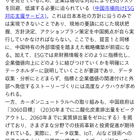
りを見せているため、企業は適切な対応によりESGリスク
を回避、低減する必要に迫られている（
中国市場向けESG
対応支援サービス)
。これは日本本社の方針に沿うのみで
は実現できないことであり、現地の要請に応じた現状把
握、方針決定、アクションプラン策定を中国拠点が自ら実
行していかなければならない。ここでも、提言１と同様
に、中国特有の外部環境を踏まえた戦略構築が前提にな
る。加えて、ESGでは非財務情報をどのように指標化し、
企業価値向上にどのように結びつけていくかを明確にス
テークホルダーに説明していくことが要諦であり、データ
収集・分析にとどまらず、指標と企業価値の関連付けと外
部へ発信するストーリーづくりには高度なノウハウが求め
られる。
一方、カーボンニュートラルへの取り組みも、中国政府は
「3060目標」（2030年までに二酸化炭素排出量をピーク
アウトし、2060年までに実質排出量をゼロにする）を掲
げており、さまざまな分野での技術革新と投資促進が期待
されている。実際に、データ収集、IoT、AIなど技術への