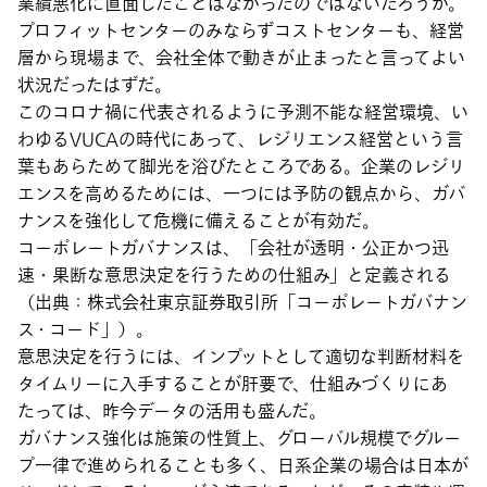
業績悪化に直面したことはなかったのではないだろうか。
プロフィットセンターのみならずコストセンターも、経営
層から現場まで、会社全体で動きが止まったと言ってよい
状況だったはずだ。
このコロナ禍に代表されるように予測不能な経営環境、い
わゆるVUCAの時代にあって、レジリエンス経営という言
葉もあらためて脚光を浴びたところである。企業のレジリ
エンスを高めるためには、一つには予防の観点から、ガバ
ナンスを強化して危機に備えることが有効だ。
コーポレートガバナンスは、「会社が透明・公正かつ迅
速・果断な意思決定を行うための仕組み」と定義される
（出典：株式会社東京証券取引所「コーポレートガバナン
ス・コード」）。
意思決定を行うには、インプットとして適切な判断材料を
タイムリーに入手することが肝要で、仕組みづくりにあ
たっては、昨今データの活用も盛んだ。
ガバナンス強化は施策の性質上、グローバル規模でグルー
プ一律で進められることも多く、日系企業の場合は日本が