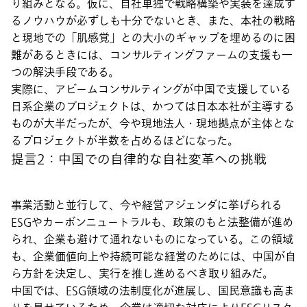
り組みとなる。仮に、自社単独で戦略構築や実装を達成す
るノウハウが必ずしも十分でないとき、また、本社の戦略
と現地での「肌感覚」との大小のギャップを埋めるのに困
難があるときには、コンサルティングファームの支援も一
つの解決手段である。
実際に、アビームコンサルティングが中国で支援している
日系企業のプロジェクトは、かつては日本本社が主導する
ものが大半だったが、今や現地法人・現地拠点が主体とな
るプロジェクトが半数を占めるほどになった。
提言2：中国での自律的な自社変革への挑戦
事業活動と並行して、今や経営アジェンダに挙げられる
ESGやカーボンニュートラルも、政策のもと法整備が進め
られ、企業も避けて通れないものになっている。この領域
も、企業価値向上や持続可能な経営のためには、中国が自
ら方針を決定し、実行を推し進めるべき取り組みだ。
中国では、ESG領域の法制度化が進展し、国民意識も高ま