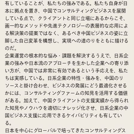
有していることが、私たちの強みである。私たち自身が日
本に拠点を置き、中国でコンサルティングビジネスを展開
している点で、クライアントと同じ立場にあるからこそ、
画一的なメソッドや先進テクノロジーの表層的な応用によ
る解決策の提案ではなく、あるべき中国ビジネスの姿に立
脚した自己変革を構想し、実現への道のりをともに描ける
のだ。
企業運営の根本的な悩み・課題を解決するうえで、日系企
業の強みや日本流のアプローチを生かした企業への寄り添
い方が、中国では非常に有効であるという手応えを、私た
ちは実感している。日系企業の特性・強みを、中国のリ
ソースと掛け合わせ、ビジネスの発展にどう最適化させる
かには、コンサルティングファームの知見を活用する価値
がある。加えて、中国クライアントの支援実績から得られ
た知見やノウハウを適切にナレッジ化させ、日系企業の中
国ビジネス支援に応用できるケイパビリティも有してい
る。
日本を中心にグローバルで培ってきたコンサルティングス