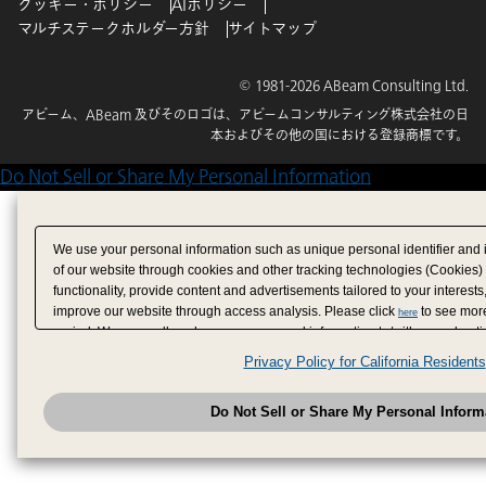
クッキー・ポリシー
AIポリシー
マルチステークホルダー方針
サイトマップ
© 1981-2026 ABeam Consulting Ltd.
アビーム、ABeam 及びそのロゴは、アビームコンサルティング株式会社の日
本およびその他の国における登録商標です。
Do Not Sell or Share My Personal Information
We use your personal information such as unique personal identifier and 
of our website through cookies and other tracking technologies (Cookies)
functionality, provide content and advertisements tailored to your interests
improve our website through access analysis. Please click
to see more
here
period. We may sell or share your personal information to/with our adverti
analytics service partners. These partners may combine the data shared by
Privacy Policy for California Residents
have provided to them or that they have collected from your use of their se
analyze and optimize advertisements delivered to you by businesses other
Do Not Sell or Share My Personal Inform
have the right to opt out of sale or share of your personal information by u
to exercise your right. If we have detected an opt-out pr
My Personal Information
honored.
Change your sell or share preference