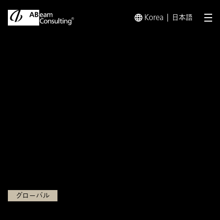
Korea
日本語
メ
トップ
インサイト
中国における日系企業の現在地と成長への
インサイト
中国における日系企業の現在
地と成長への展望 ― VUCA
の時代に求められる自己変革
2023.01.17
グローバル