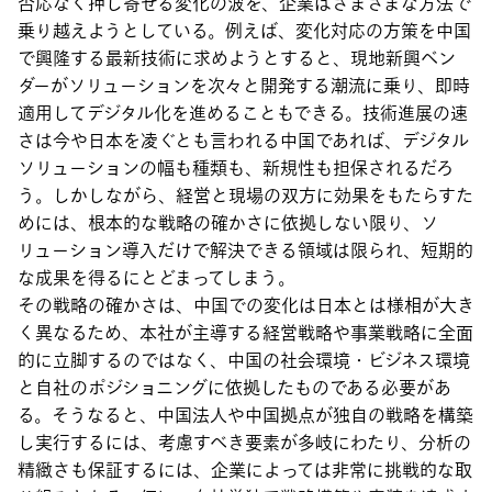
否応なく押し寄せる変化の波を、企業はさまざまな方法で
乗り越えようとしている。例えば、変化対応の方策を中国
で興隆する最新技術に求めようとすると、現地新興ベン
ダーがソリューションを次々と開発する潮流に乗り、即時
適用してデジタル化を進めることもできる。技術進展の速
さは今や日本を凌ぐとも言われる中国であれば、デジタル
ソリューションの幅も種類も、新規性も担保されるだろ
う。しかしながら、経営と現場の双方に効果をもたらすた
めには、根本的な戦略の確かさに依拠しない限り、ソ
リューション導入だけで解決できる領域は限られ、短期的
な成果を得るにとどまってしまう。
その戦略の確かさは、中国での変化は日本とは様相が大き
く異なるため、本社が主導する経営戦略や事業戦略に全面
的に立脚するのではなく、中国の社会環境・ビジネス環境
と自社のポジショニングに依拠したものである必要があ
る。そうなると、中国法人や中国拠点が独自の戦略を構築
し実行するには、考慮すべき要素が多岐にわたり、分析の
精緻さも保証するには、企業によっては非常に挑戦的な取