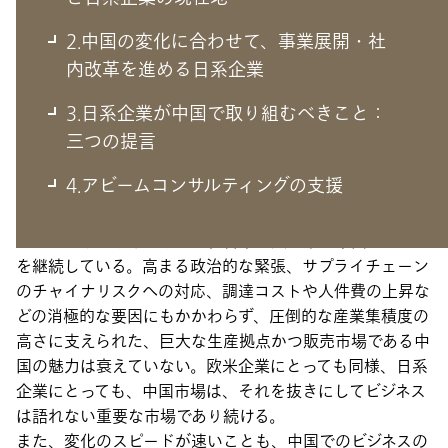
2.中国の変化に合わせて、事業展開・社
内改革を進める日系企業
1.今なお、魅力的であり続ける中国市
3.日系企業が中国で取り組むべきこと：
場と日系企業の現在地
三つの提言
4.アビームコンサルティングの支援
コロナ禍の影響による景気の停滞を受けて、撤退やペース
ダウンの動きもあるものの、日系の大企業は中国ビジネス
を継続している。高まる政治的な緊張、サプライチェーン
のチャイナリスクへの対応、調達コストや人件費の上昇な
どの消極的な要因にもかかわらず、圧倒的な産業集積度の
高さに支えられた、巨大な生産拠点かつ販売市場である中
国の魅力は衰えていない。欧米企業にとっても同様、日系
企業にとっても、中国市場は、それを抜きにしてビジネス
は語れない重要な市場であり続ける。
また、変化のスピードが速いことも、中国でのビジネスの