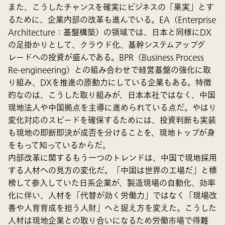
また、こうしたチャンスを確実にビジネスの「果実」とす
るために、企業内部の改革も進んでいる。EA（Enterprise
Architecture：基盤構築）の領域では、日本と同様にDX
の足掛かりとして、クラウド化、基幹システムアップグ
レードへの投資が盛んである。BPR（Business Process
Re-engineering）との組み合わせで経営基盤の強化に取
り組み、DXを推進の原動力にしている企業もある。特徴
的なのは、こうした取り組みが、日本本社ではなく、中国
現地法人や中国拠点を主導に進められている点だ。やはり
変化対応のスピードを確保するためには、投資判断も実装
も現地の即断即決が成否を分けることを、現地トップが身
をもって知っているからだ。
内部改革に関するもう一つのトレンドは、中国で現地採用
する人材への見方の変化だ。「中国は世界の工場だ」と標
榜して参入していた日系企業が、製造現場の自動化、効率
化に伴い、人材を「代替が効く労働力」ではなく「現場改
善や人育育成を担う人財」へと捉え方を変えた。こうした
人材は現地企業との取り合いになるため労働市場で得難