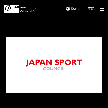
Korea
日本語
メ
トップ
事例
顧客体験（CX）を描き、新スポーツくじ「WIN
事例
顧客体験（CX）を描き、新ス