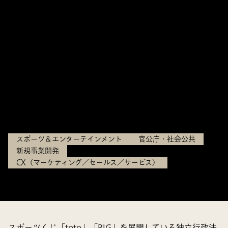
ポーツくじ「WINNER」を企
画。「toto」「BIG」の運営支
援実績を基に構想から販売まで
支援
独立行政法人日本スポーツ振興センター
スポーツ＆エンターテインメント
官公庁・社会公共
新規事業開発
CX（マーケティング／セールス／サービス）
スポーツくじ「toto」「BIG」を展開している独立行政法