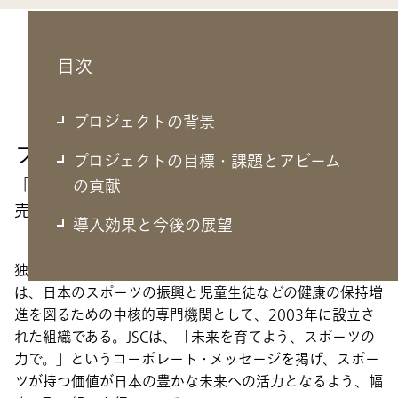
目次
プロジェクトの背景
プロジェクトの背景
プロジェクトの目標・課題とアビーム
「toto」「BIG」に続く新しいスポーツくじの販
の貢献
売を新規事業として計画
導入効果と今後の展望
独立行政法人日本スポーツ振興センター（以下、JSC）
は、日本のスポーツの振興と児童生徒などの健康の保持増
進を図るための中核的専門機関として、2003年に設立さ
れた組織である。JSCは、「未来を育てよう、スポーツの
力で。」というコーポレート・メッセージを掲げ、スポー
ツが持つ価値が日本の豊かな未来への活力となるよう、幅