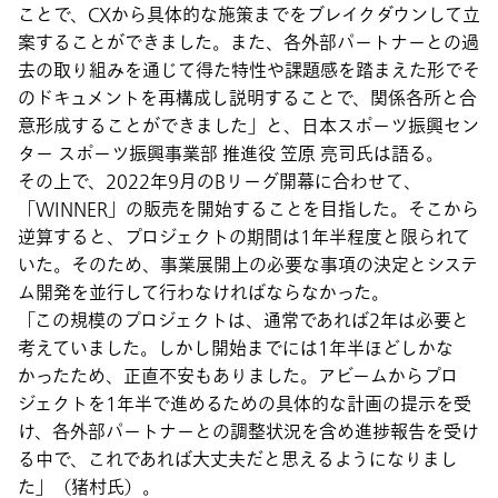
ことで、CXから具体的な施策までをブレイクダウンして立
案することができました。また、各外部パートナーとの過
去の取り組みを通じて得た特性や課題感を踏まえた形でそ
のドキュメントを再構成し説明することで、関係各所と合
意形成することができました」と、日本スポーツ振興セン
ター スポーツ振興事業部 推進役 笠原 亮司氏は語る。
その上で、2022年9月のBリーグ開幕に合わせて、
「WINNER」の販売を開始することを目指した。そこから
逆算すると、プロジェクトの期間は1年半程度と限られて
いた。そのため、事業展開上の必要な事項の決定とシステ
ム開発を並行して行わなければならなかった。
「この規模のプロジェクトは、通常であれば2年は必要と
考えていました。しかし開始までには1年半ほどしかな
かったため、正直不安もありました。アビームからプロ
ジェクトを1年半で進めるための具体的な計画の提示を受
け、各外部パートナーとの調整状況を含め進捗報告を受け
る中で、これであれば大丈夫だと思えるようになりまし
た」（猪村氏）。