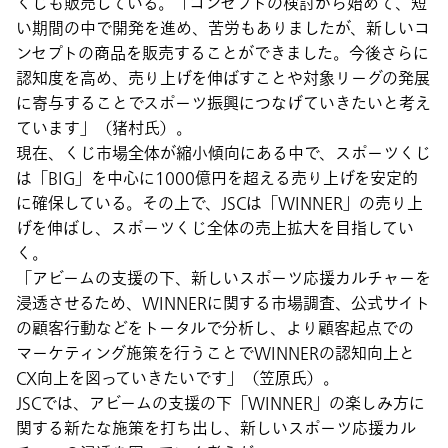
くじも販売している。「コンセプトの検討から始めて、短
い期間の中で開発を進め、苦労もありましたが、新しいコ
ンセプトの商品を販売することができました。今後さらに
認知度を高め、売り上げを伸ばすことや対象リーグの発展
に寄与することでスポーツ振興につなげていきたいと考え
ています」（猪村氏）。
現在、くじ市場全体が縮小傾向にある中で、スポーツくじ
は「BIG」を中心に1000億円を超える売り上げを安定的
に確保している。その上で、JSCは「WINNER」の売り上
げを伸ばし、スポーツくじ全体の売上拡大を目指してい
く。
「アビームの支援の下、新しいスポーツ応援カルチャーを
浸透させるため、WINNERに関する市場調査、公式サイト
の顧客行動などをトータルで分析し、より顧客起点での
マーケティング施策を行うことでWINNERの認知向上と
CX向上を図っていきたいです」（笠原氏）。
JSCでは、アビームの支援の下「WINNER」の楽しみ方に
関する新たな施策を打ち出し、新しいスポーツ応援カル