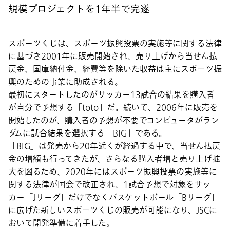
規模プロジェクトを1年半で完遂
スポーツくじは、スポーツ振興投票の実施等に関する法律
に基づき2001年に販売開始され、売り上げから当せん払
戻金、国庫納付金、経費等を除いた収益は主にスポーツ振
興のための事業に助成される。
最初にスタートしたのがサッカー13試合の結果を購入者
が自分で予想する「toto」だ。続いて、2006年に販売を
開始したのが、購入者の予想が不要でコンピュータがラン
ダムに試合結果を選択する「BIG」である。
「BIG」は発売から20年近くが経過する中で、当せん払戻
金の増額も行ってきたが、さらなる購入者増と売り上げ拡
大を図るため、2020年にはスポーツ振興投票の実施等に
関する法律が国会で改正され、1試合予想で対象をサッ
カー「Jリーグ」だけでなくバスケットボール「Bリーグ」
に広げた新しいスポーツくじの販売が可能になり、JSCに
おいて開発準備に着手した。