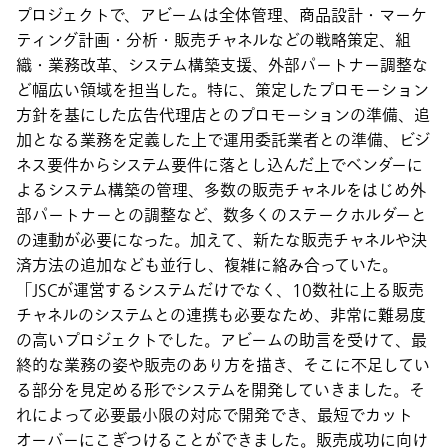
プロジェクトで、アビームは全体管理、商品設計・マーケ
ティング計画・分析・販売チャネルなどの戦略策定、組
織・業務改革、システム構築支援、外部パートナー調整な
ど幅広い領域を担当した。特に、策定したプロモーション
方針を基にした広告代理店とのプロモーションの準備、追
加となる業務を定義した上で運用委託業者との準備、ビジ
ネス要件からシステム要件に落とし込んだ上でベンダーに
よるシステム構築の管理、多数の販売チャネルをはじめ外
部パートナーとの調整など、数多くのステークホルダーと
の連動が必要になった。加えて、新たな販売チャネルや決
済方法の追加なども並行し、複雑に絡み合っていた。
「JSCが運営するシステムだけでなく、10数社に上る販売
チャネルのシステムとの連携も必要なため、非常に難易度
の高いプロジェクトでした。アビームの助言を受けて、最
終的な業務の姿や販売のあり方を描き、そこに不足してい
る部分を見定める形でシステムを開発していきました。そ
れによって必要最小限の対応で開発でき、最短でカット
オーバーにこぎつけることができました。販売成功に向け