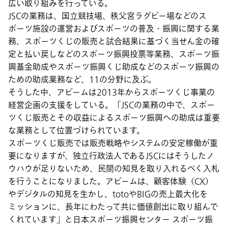
広い取り組みを行っている。
JSCの業務は、国立競技場、秩父宮ラグビー場などのス
ポーツ施設の運営およびスポーツの普及・振興に関する業
務、スポーツくじの販売と試合結果に基づく当せん金の確
定と払い戻しなどのスポーツ振興投票等業務、スポーツ振
興基金助成やスポーツ振興くじ助成などのスポーツ振興の
ための助成業務など、11の分野に及ぶ。
そうした中、アビームは2013年からスポーツくじ事業の
経営企画の支援をしている。「JSCの業務の中で、スポー
ツくじ販売とその収益によるスポーツ振興への助成は重要
な業務として位置づけられています。
スポーツくじ販売では販売戦略やシステムの安定稼働が重
要になりますが、独立行政法人であるJSCにはそうしたノ
ウハウが足りないため、民間の知見を取り入れるべく入札
を行うことになりました。アビームは、顧客体験（CX）
やデジタルの知見を生かし、totoやBIGの売上最大化を
ミッションに、長年にわたって共に価値創出に取り組んで
くれています」と日本スポーツ振興センター スポーツ振