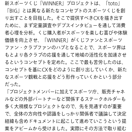
新スポーツくじ「WINNER」プロジェクトは、「toto」
「BIG」とは異なる新たなコンセプトのスポーツくじを創
り出すことを目指した。そこで提供すべきCXを描き出す
ために、まず定量調査やデプスインタビューを通して消費
者心理を分析。くじ購入者がスポーツを楽しむ喜びや体験
価値を向上させ、「WINNER」がくじファンとスポーツ
ファン・クラブファンのハブとなることで、スポーツ界は
もとより各クラブの応援を通して地域の活性化を加速させ
るというコンセプトを定めた。ここで最も苦労したのは、
コンセプトを基にCXをどのように創り出していくか、新た
なスポーツ観戦と応援をどう形作っていくかという部分
だった。
「プロジェクトメンバーに加えてスポーツ庁、販売チャネ
ルなどの外部パートナーなど関係するステークホルダーも
多く大規模なプロジェクトなので、先を見通すのが重要
で、全体の方向性や認識をしっかり関係者で議論して決定
経緯も含めドキュメントに起こして進めていこうという提
案をアビームから受けました。実際にその方法で取り組む