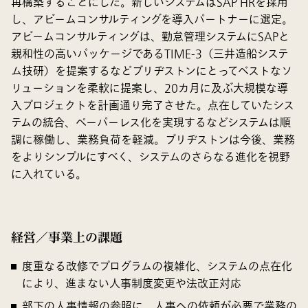
再構築することにした。新しいシステムはSAP HRを採用
し、アビームコンサルティングを導入パートナーに選定。
アビームコンサルティングは、勤怠管理システムにSAPと
親和性の高いパッケージであるTIME-3（三井造船システ
ム技研）を提案するなどブリヂストンにとってベストなソ
リューションを柔軟に提案し、20カ月に及ぶ大規模な導
入プロジェクトを計画通り完了させた。点在していたシス
テムの統合、ペーパーレス化を実現するなどシステムは順
調に稼働し、業務負荷を軽減。ブリヂストンは今後、業務
をよりシンプルにすべく、システムのさらなる進化を視野
に入れている。
経営／事業上の課題
度重なる改修でプログラムの複雑化、システムの点在化
により、進まない人事制度変更や法改正対応
部下の人事情報の参照に、人事への依頼が必要で業務の