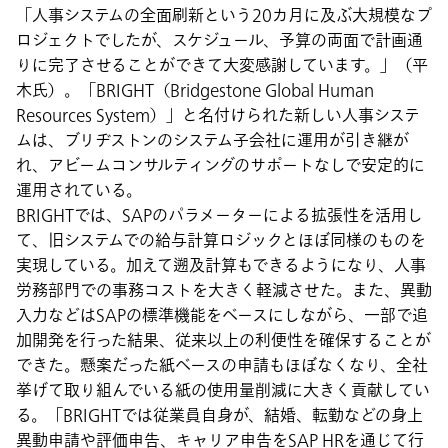
「人事システムの全面刷新という20カ月に及ぶ大規模なプ
ロジェクトでしたが、スケジュール、予算の両面で計画通
りに完了させることができて大変感謝しています。」（平
木氏）。「BRIGHT（Bridgestone Global Human
Resources System）」と名付けられた新しい人事システ
ムは、ブリヂストンのシステム子会社に運用が引き継が
れ、アビームコンサルティングのサポートなしで安定的に
運用されている。
BRIGHTでは、SAPのパラメーターによる拡張性を活用し
て、旧システムでの給与計算ロジックとほぼ同様のものを
実現している。加えて遡及計算もできるようになり、人事
労務部門での事務コストを大きく軽減させた。また、異動
入力などはSAPの標準機能をベースにしながら、一部で追
加開発を行った結果、従来以上の利便性を確保することが
できた。懸案だった紙ベースの申請もほぼなくなり、全社
挙げて取り組んでいる紙の使用量削減に大きく貢献してい
る。「BRIGHTでは従業員自身が、結婚、転勤などの身上
異動申請や評価申告、キャリア申告をSAP HRを通じて行