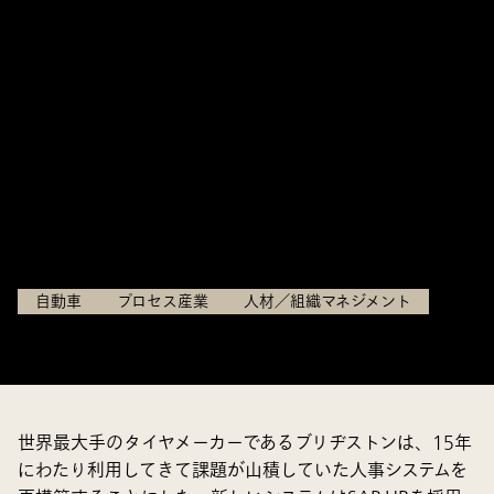
トで人事システムを刷新。点在し
ていたシステムの統合、ペーパー
レス化を実現し、働き方改革に
貢献
株式会社ブリヂストン
自動車
プロセス産業
人材／組織マネジメント
世界最大手のタイヤメーカーであるブリヂストンは、15年
にわたり利用してきて課題が山積していた人事システムを