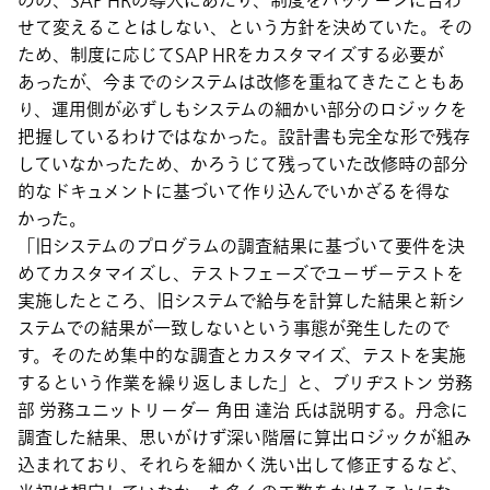
のの、SAP HRの導入にあたり、制度をパッケージに合わ
せて変えることはしない、という方針を決めていた。その
ため、制度に応じてSAP HRをカスタマイズする必要が
あったが、今までのシステムは改修を重ねてきたこともあ
り、運用側が必ずしもシステムの細かい部分のロジックを
把握しているわけではなかった。設計書も完全な形で残存
していなかったため、かろうじて残っていた改修時の部分
的なドキュメントに基づいて作り込んでいかざるを得な
かった。
「旧システムのプログラムの調査結果に基づいて要件を決
めてカスタマイズし、テストフェーズでユーザーテストを
実施したところ、旧システムで給与を計算した結果と新シ
ステムでの結果が一致しないという事態が発生したので
す。そのため集中的な調査とカスタマイズ、テストを実施
するという作業を繰り返しました」と、ブリヂストン 労務
部 労務ユニットリーダー 角田 達治 氏は説明する。丹念に
調査した結果、思いがけず深い階層に算出ロジックが組み
込まれており、それらを細かく洗い出して修正するなど、