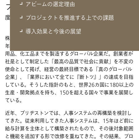
アビームの選定理由
プロジェクトの背景
度重なる改修で複雑化した人事システムを再構築
プロジェクトを推進する上での課題
導入効果と今後の展望
株式会社ブリヂストン（以下、ブリヂストン）は、1931
年に設立された、自動車用タイヤから、自転車、スポーツ
用品、化工品までを製造するグローバル企業だ。創業者が
社是として制定した「最高の品質で社会に貢献」を不変の
使命として掲げ、経営の最終目標である「真のグローバル
企業」、「業界において全てに『断トツ』」の達成を目指
している。そうした指針のもと、世界26カ国に180以上の
生産・開発拠点を持ち、150を超える国々で事業を展開し
ている。
近年、ブリヂストンでは、人事システムの再構築を検討し
てきた。従来利用してきた人事システムは、15年ほど前に
給与計算を主体として構築されたもので、その後対象範囲
と機能を追加する形で改修を重ねてきた。その結果、プロ