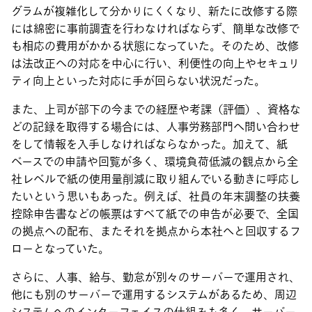
グラムが複雑化して分かりにくくなり、新たに改修する際
には綿密に事前調査を行わなければならず、簡単な改修で
も相応の費用がかかる状態になっていた。そのため、改修
は法改正への対応を中心に行い、利便性の向上やセキュリ
ティ向上といった対応に手が回らない状況だった。
また、上司が部下の今までの経歴や考課（評価）、資格な
どの記録を取得する場合には、人事労務部門へ問い合わせ
をして情報を入手しなければならなかった。加えて、紙
ベースでの申請や回覧が多く、環境負荷低減の観点から全
社レベルで紙の使用量削減に取り組んでいる動きに呼応し
たいという思いもあった。例えば、社員の年末調整の扶養
控除申告書などの帳票はすべて紙での申告が必要で、全国
の拠点への配布、またそれを拠点から本社へと回収するフ
ローとなっていた。
さらに、人事、給与、勤怠が別々のサーバーで運用され、
他にも別のサーバーで運用するシステムがあるため、周辺