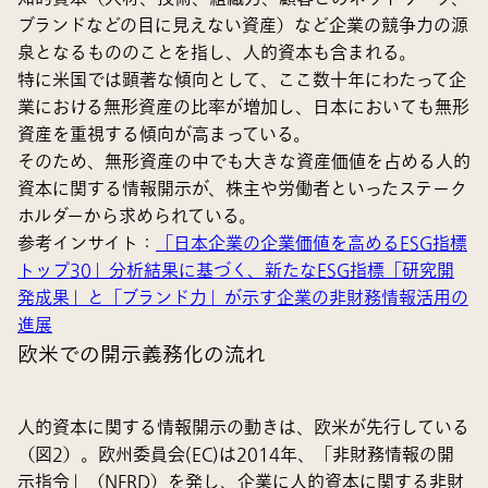
ブランドなどの目に見えない資産）など企業の競争力の源
泉となるもののことを指し、人的資本も含まれる。
特に米国では顕著な傾向として、ここ数十年にわたって企
業における無形資産の比率が増加し、日本においても無形
資産を重視する傾向が高まっている。
そのため、無形資産の中でも大きな資産価値を占める人的
資本に関する情報開示が、株主や労働者といったステーク
ホルダーから求められている。
参考インサイト：
「日本企業の企業価値を高めるESG指標
トップ30」分析結果に基づく、新たなESG指標「研究開
発成果」と「ブランド力」が示す企業の非財務情報活用の
進展
欧米での開示義務化の流れ
人的資本に関する情報開示の動きは、欧米が先行している
（図2）。欧州委員会(EC)は2014年、「非財務情報の開
示指令」（NFRD）を発し、企業に人的資本に関する非財