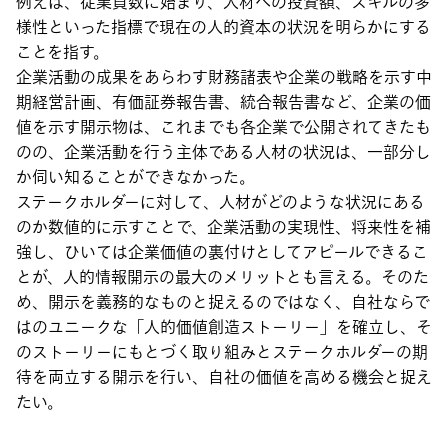
例えば、従業員数に始まり、人材への投資額、スキルの多
様性といった指標で現在の人的資本の状況を明らかにする
ことを指す。
企業活動の成果をあらわす財務諸表や企業の戦略を示す中
期経営計画、有価証券報告書、統合報告書など、企業の価
値を示す開示物は、これまでも各企業で公開されてきたも
のの、企業活動を行う主体である人材の状況は、一部分し
か伺い知ることができなかった。
ステークホルダーに対して、人材がどのような状況にある
のか数値的に示すことで、企業活動の実現性、将来性を補
強し、ひいては企業価値の裏付けとしてアピールできるこ
とが、人的情報開示の最大のメリットとも言える。そのた
め、開示を義務的なものと捉えるのではなく、自社ならで
はのユニークな「人的価値創造ストーリー」を確立し、そ
のストーリーにもとづく取り組みとステークホルダーの期
待を両立する開示を行い、自社の価値を高める機会と捉え
たい。