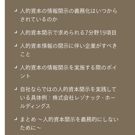
人的資本の情報開示の義務化はいつから
されているのか
人的資本開示で求められる7分野19項目
人的資本情報の開示に伴い企業がすべき
こと
人的資本の情報開示を実施する際のポイ
ント
自社ならではの人的資本開示を実践して
いる具体例：株式会社レゾナック・ホー
人的資本開示とは
ルディングス
まとめ ～人的資本開示を義務的にしない
まず、基礎的な情報として、人的資本の考え方を振り返
ために～
り、人的資本開示とは何かについて説明していく。