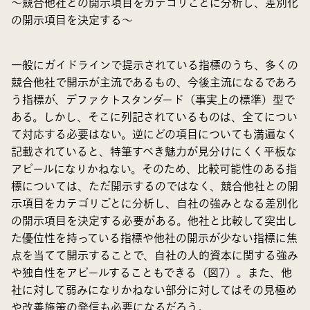
～競合他社との開示項目をカテゴリごとに分析し、差別化
の開示項目を決定する～
一般にガイドラインで提示されている指標のうち、多くの
競合他社で開示が主流であるもの、今後主流になるであろ
う指標が、デファクトスタンダード（事実上の標準）型で
ある。しかし、そこに列記されているものは、全てについ
て対応する必要はない。逆にどの項目についても満遍なく
記載されていると、特筆すべき魅力が見分けにくく平板な
アピールになりかねない。そのため、比較可能性のある指
標については、ただ開示するのではなく、競合他社との開
示項目をカテゴリごとに分析し、自社の強みとなる差別化
の開示項目を決定する必要がある。他社と比較して突出し
た優位性を持っている指標や他社の開示が少ない指標に焦
点を当てて開示することで、自社の人的資本に関する強み
や独自性をアピールすることもできる（図7）。また、他
社に対して弱みになりかねない部分に対してはその見極め
や改善施策の発信も必要になるだろう。