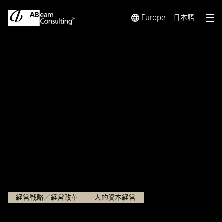
Europe
日本語
メ
トップ
インサイト
人的資本開示とは？義務化の理由や情報開
インサイト
人的資本開示とは？義務化の
理由や情報開示7分野19項
目、開示のポイントを解説
2025.02.27
経営戦略／経営改革
人的資本経営