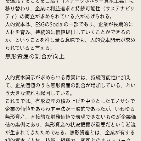
を還元することを目指す「ステークホルダー資本主義」に
移り替わり、企業に利益追求と持続可能性（サステナビリ
ティ）の両立が求められている点があげられる。
人的資本は、ESGのSocialの一部であり、企業が長期的に
人材を育み、持続的に価値提供していくことができるの
か、ということを推し量る意味でも、人的資本開示が求め
られていると言える。
無形資産の割合が向上
人的資本開示が求められる背景には、持続可能性に加え
て、企業価値のうち無形資産の割合が増加している、とい
う大きな流れも起因している。
これまでは、有形資産の積み上げを中心としたモノサシで
企業の価値をあらわす手法が一般的であったが、いわゆる
無形資産、直接的な財務価値で表現できないものが企業価
値の裏側にあり、無形資産の状況把握が重要だという潮流
が生まれてきたためである。無形資産とは、企業が有する
知的資本（人材、技術、組織力、顧客とのネットワーク、