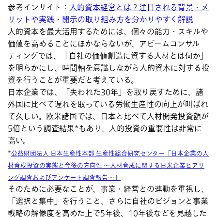
参考インサイト：
人的資本経営とは？注目される背景・メ
リットや実践・開示の取り組み方を分かりやすく解説
人的資本を最大活用するためには、個々の能力・スキルや
価値を高めることにほかならないが、アビームコンサル
ティングでは、「自社の価値創造に資する人材とは何か」
を明らかにし、時間軸を意識しながら人的資本に対する投
資を行うことが重要だと考えている。
日本企業では、「失われた30年」を取り戻すために、諸
外国に比べて遅れを取っている労働生産性の向上が叫ばれ
て久しい。欧米諸国では、日本と比べて人材開発投資額が
5倍という調査結果*もあり、人的投資の重要性は非常に
高い。
*
公益財団法人 日本生産性本部 生産性総合研究センター「日本企業の人
材育成投資の実態と今後の方向性 ～人材育成に関する日米企業ヒアリ
ング調査およびアンケート調査報告～」
そのために必要なことが、事業・経営との連動を重視し、
「選択と集中」を行うこと、さらに自社のビジョンと事業
戦略の解像度を高めた上で5年後、10年後などを見越した