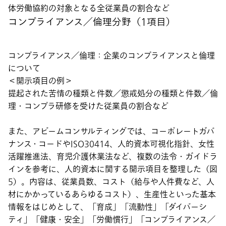
体労働協約の対象となる全従業員の割合など
コンプライアンス／倫理分野（1項目）
コンプライアンス／倫理：企業のコンプライアンスと倫理
について
＜開示項目の例＞
提起された苦情の種類と件数／懲戒処分の種類と件数／倫
理・コンプラ研修を受けた従業員の割合など
また、アビームコンサルティングでは、コーポレートガバ
ナンス・コードやISO30414、人的資本可視化指針、女性
活躍推進法、育児介護休業法など、複数の法令・ガイドラ
インを参考に、人的資本に関する開示項目を整理した（図
5）。内容は、従業員数、コスト（給与や人件費など、人
材にかかっているあらゆるコスト）、生産性といった基本
情報をはじめとして、「育成」「流動性」「ダイバーシ
ティ」「健康・安全」「労働慣行」「コンプライアンス／