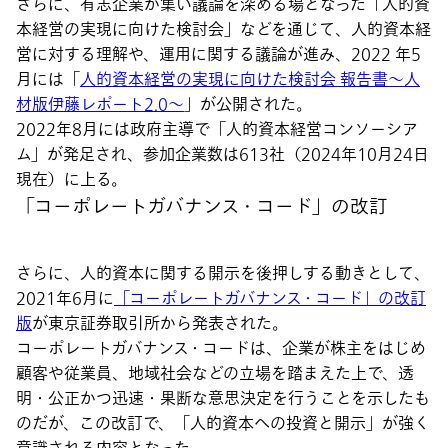
さらに、有志企業が集い議論を深める場となった「人的資
本経営の実現に向けた検討会」などを通じて、人的資本経
営に対する理解や、運用に関する議論が進み、2022 年5
月には「
人的資本経営の実現に向けた検討会 報告書～人
材版伊藤レポート2.0～
」が公開された。
2022年8月には政府主導で「人的資本経営コンソーシア
ム」が発足され、参加企業数は613社（2024年10月24日
現在）に上る。
「コーポレートガバナンス・コード」の改訂
さらに、人的資本に関する開示を後押しする動きとして、
2021年6月に
「コーポレートガバナンス・コード」の改訂
版
が東京証券取引所から発表された。
コーポレートガバナンス・コードは、企業が株主をはじめ
顧客や従業員、地域社会などの立場を踏まえた上で、透
明・公正かつ迅速・果断な意思決定を行うことを示したも
のだが、この改訂で、「人的資本への投資と開示」が強く