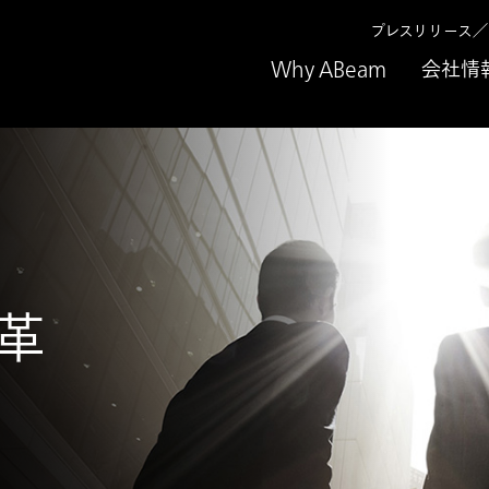
プレスリリース
Why ABeam
会社情
革