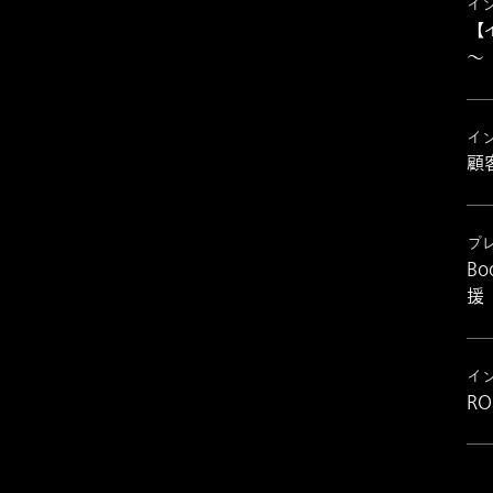
イ
【
～
イ
顧
プ
B
援
イ
R