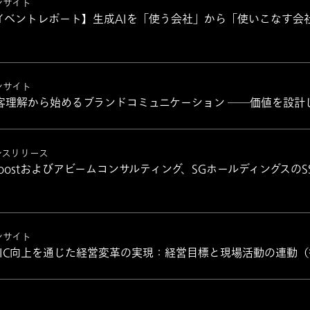
ンサイト
イベントレポート】生成AIを「使う会社」から「使いこなす会社
ンサイト
客理解から始めるブランドコミュニケーション ──価値を設計
レスリリース
ooostおよびアビームコンサルティング、SGホールディングス
ンサイト
OIC向上を通じた経営変革の実現：経営目標と現場活動の連動