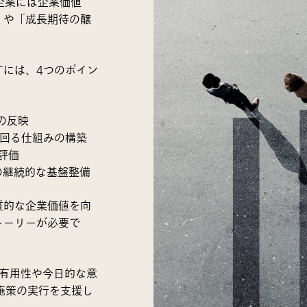
企業には企業価値
」や「成長期待の醸
すには、4つのポイン
の反映
が回る仕組みの構築
評価
どの継続的な基盤整備
質的な企業価値を向
トーリーが必要で
の有用性や今日的な意
施策の実行を支援し