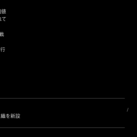
価値
れて
戦
実行
組織を新設