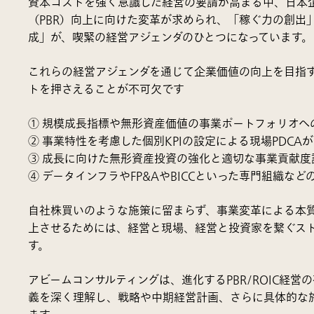
資本コストを強く意識した経営の要請が高まる中、日本
（PBR）向上に向けた変革が求められ、「稼ぐ力の創出
成」が、喫緊の経営アジェンダのひとつになっています。
これらの経営アジェンダを通じて企業価値の向上を目指
トを押さえることが不可欠です
① 規模成長指標や無形資産価値の事業ポートフォリオへ
② 事業特性を考慮した個別KPIの設定による現場PDCA
③ 成長に向けた無形資産投資の強化と適切な事業貢献度
④ データインフラやFP&AやBICCといった専門組織な
自社株買いのような施策に留まらず、事業変革による本
上させるためには、経営と現場、経営と投資家を繋ぐス
す。
アビームコンサルティングは、進化するPBR/ROIC経営
義を深く理解し、戦略や中期経営計画、さらに具体的な