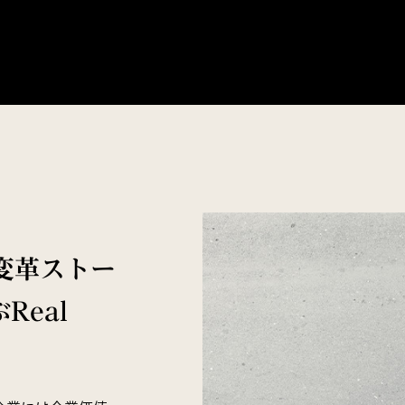
変革ストー
eal