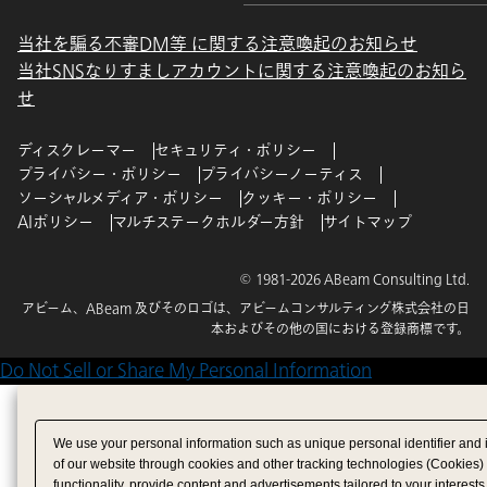
当社を騙る不審DM等 に関する注意喚起のお知らせ
当社SNSなりすましアカウントに関する注意喚起のお知ら
せ
ディスクレーマー
セキュリティ・ポリシー
プライバシー・ポリシー
プライバシーノーティス
ソーシャルメディア・ポリシー
クッキー・ポリシー
AIポリシー
マルチステークホルダー方針
サイトマップ
© 1981-2026 ABeam Consulting Ltd.
アビーム、ABeam 及びそのロゴは、アビームコンサルティング株式会社の日
本およびその他の国における登録商標です。
Do Not Sell or Share My Personal Information
We use your personal information such as unique personal identifier and 
of our website through cookies and other tracking technologies (Cookies)
functionality, provide content and advertisements tailored to your interests