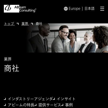
Europe
日本語
メ
トップ
業界
商社
業界
商社
インダストリーアジェンダ
インサイト
アビームの特長
提供サービス
事例