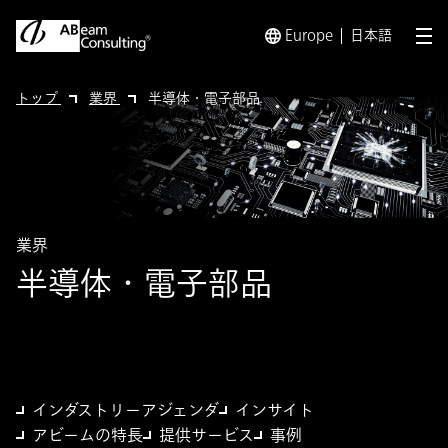
Europe
日本語
メ
トップ
業界
半導体・電子部品
業界
半導体・電子部品
インダストリーアジェンダ
インサイト
アビームの特長
提供サービス
事例