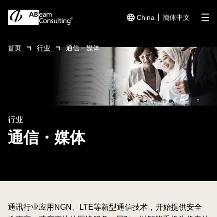
China
簡体中文
me
首页
行业
通信・媒体
行业
通信・媒体
通讯行业应用NGN、LTE等新型通信技术，开始提供安全