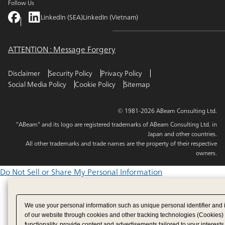
Follow Us
LinkedIn (SEA)
LinkedIn (Vietnam)
ATTENTION : Message Forgery
Disclaimer
Security Policy
Privacy Policy
Social Media Policy
Cookie Policy
Sitemap
© 1981-2026 ABeam Consulting Ltd.
"ABeam" and its logo are registered trademarks of ABeam Consulting Ltd. in
Japan and other countries.
All other trademarks and trade names are the property of their respective
owners.
Do Not Sell or Share My Personal Information
We use your personal information such as unique personal identifier and 
of our website through cookies and other tracking technologies (Cookies)
functionality, provide content and advertisements tailored to your interests