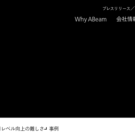
プレスリリース
Why ABeam
会社情
ス
築支援サービス
用レベル向上の難しさ
事例