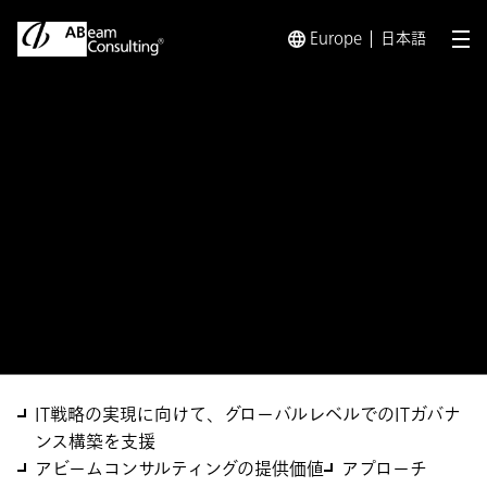
Europe
日本語
メ
トップ
ソリューション
グローバルITガバナンス策定支援サ
ソリューション
グローバルITガバナンス策定
支援サービス
IT戦略の実現に向けて、グローバルレベルでのITガバナ
ンス構築を支援
アビームコンサルティングの提供価値
アプローチ