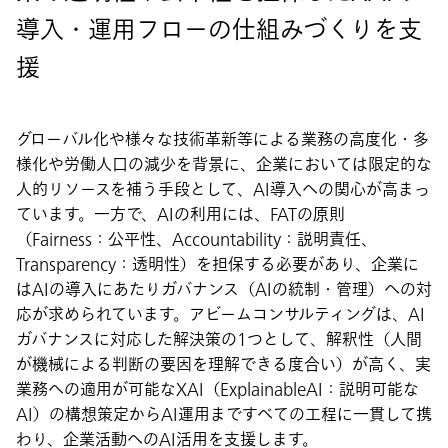
導入・運用フローの仕組みづくりを支
援
グローバル化や様々な技術革新等による業務の高度化・多
様化や労働人口の減少を背景に、企業においては限定的な
人的リソースを補う手段として、AI導入への関心が高まっ
ています。一方で、AIの利用には、FATの原則
（Fairness：公平性、Accountability：説明責任、
Transparency：透明性）を担保する必要があり、企業に
はAIの導入にあたりガバナンス（AIの統制・管理）への対
応が求められています。アビームコンサルティングは、AI
ガバナンスに対応した解決策の1つとして、解釈性（人間
が機械による判断の要因を理解できる度合い）が高く、実
業務への適用が可能なXAI（ExplainableAI：説明可能な
AI）の構想策定からAI運用まですべての工程に一貫して携
わり、企業活動へのAI活用を支援します。