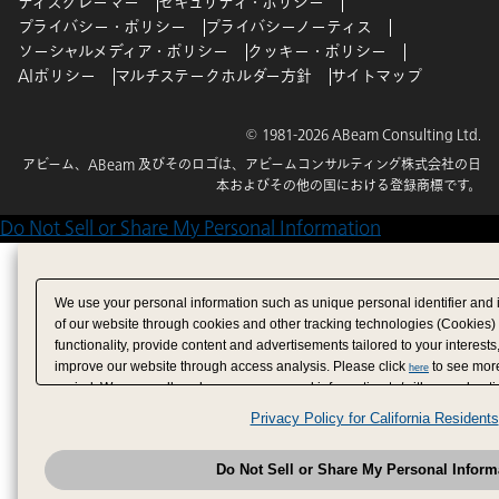
ディスクレーマー
セキュリティ・ポリシー
プライバシー・ポリシー
プライバシーノーティス
ソーシャルメディア・ポリシー
クッキー・ポリシー
AIポリシー
マルチステークホルダー方針
サイトマップ
© 1981-2026 ABeam Consulting Ltd.
アビーム、ABeam 及びそのロゴは、アビームコンサルティング株式会社の日
本およびその他の国における登録商標です。
Do Not Sell or Share My Personal Information
We use your personal information such as unique personal identifier and 
of our website through cookies and other tracking technologies (Cookies)
functionality, provide content and advertisements tailored to your interests
improve our website through access analysis. Please click
to see more
here
period. We may sell or share your personal information to/with our adverti
analytics service partners. These partners may combine the data shared by
Privacy Policy for California Residents
have provided to them or that they have collected from your use of their se
analyze and optimize advertisements delivered to you by businesses other
Do Not Sell or Share My Personal Inform
have the right to opt out of sale or share of your personal information by u
to exercise your right. If we have detected an opt-out pr
My Personal Information