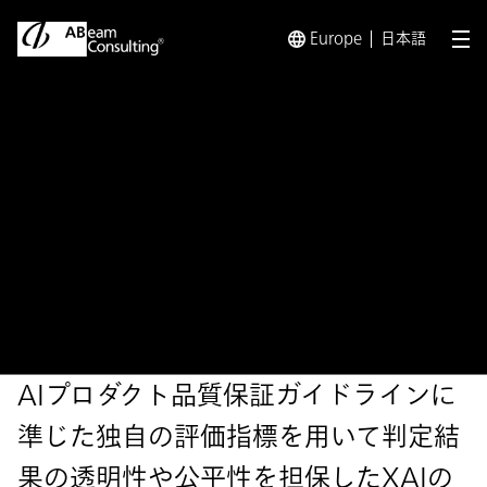
Europe
日本語
メ
トップ
ソリューション
XAI（Explainable AI：説明可
ソリューション
XAI（Explainable AI：説明
可能なAI）導入支援サービス
AIプロダクト品質保証ガイドラインに
準じた独自の評価指標を用いて判定結
果の透明性や公平性を担保したXAIの