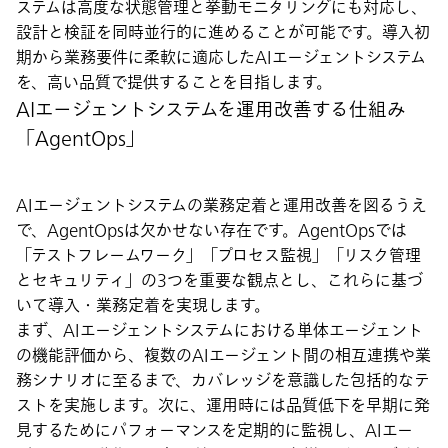
ステムは高度な状態管理と挙動モニタリングにも対応し、
設計と検証を同時並行的に進めることが可能です。導入初
期から業務要件に柔軟に適応したAIエージェントシステム
を、高い品質で提供することを目指します。
AIエージェントシステムを運用改善する仕組み
「AgentOps」
AIエージェントシステムの業務定着と運用改善を図るうえ
で、AgentOpsは欠かせない存在です。AgentOpsでは
「テストフレームワーク」「プロセス監視」「リスク管理
とセキュリティ」の3つを重要な観点とし、これらに基づ
いて導入・業務定着を実現します。
まず、AIエージェントシステムにおける単体エージェント
の機能評価から、複数のAIエージェント間の相互連携や業
務シナリオに至るまで、カバレッジを意識した包括的なテ
ストを実施します。次に、運用時には品質低下を早期に発
見するためにパフォーマンスを定期的に監視し、AIエー