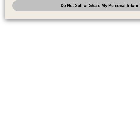
analyze and optimize advertisements delivered to you by businesses other
Do Not Sell or Share My Personal Inform
have the right to opt out of sale or share of your personal information by u
to exercise your right. If we have detected an opt-out pr
My Personal Information
honored.
Change your sell or share preference