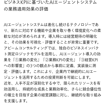
ビジネスKPIに基づいたAIエージェントシステム
の業務適用効果の評価
AIエージェントシステムは進化し続けるテクノロジーであ
り、新たに対応する機能や企業を取り巻く環境変化への柔
軟な対応が求められます。導入時には経営期待の明確化
と、その効果を可視化・評価することが非常に重要です。
アビームコンサルティングでは、独自のビジネスインパク
ト測定ロジックモデルを活用し、AIエージェント導入の効
果を「①業務の変化」「②業務KPIの変化」「③経営KPI
への影響度」の3つの観点から事前に定義、実装後に測
定・評価します。これにより、企業内で継続的にAIエー
ジェントを活用するための投資判断を可能にします。
近年、人手不足が深刻化する中で、限られたリソースを有
効活用し、持続的な成長と業務効率化、さらに競合優位性
の確立を目指す企業の経営課題に対し、継続的な取り組み
を支援します。