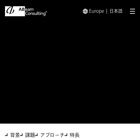
Europe
日本語
メ
トップ
ソリューション
AIエージェントシステムの業務定着の
ソリューション
AIエージェントシステムの業
務定着の実現に向けた構築支
援、AgentOpsサービス
背景
課題
アプローチ
特長