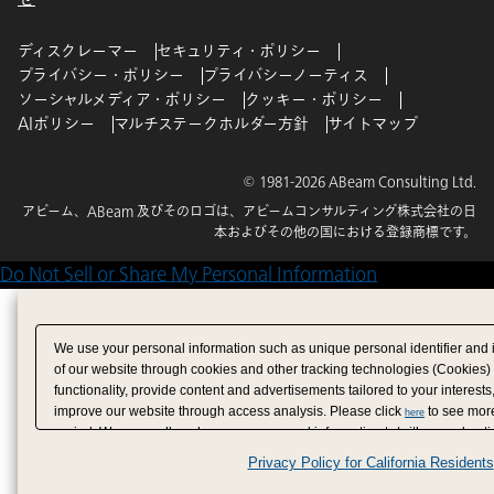
ディスクレーマー
セキュリティ・ポリシー
プライバシー・ポリシー
プライバシーノーティス
ソーシャルメディア・ポリシー
クッキー・ポリシー
AIポリシー
マルチステークホルダー方針
サイトマップ
© 1981-2026 ABeam Consulting Ltd.
アビーム、ABeam 及びそのロゴは、アビームコンサルティング株式会社の日
本およびその他の国における登録商標です。
Do Not Sell or Share My Personal Information
We use your personal information such as unique personal identifier and 
of our website through cookies and other tracking technologies (Cookies)
functionality, provide content and advertisements tailored to your interests
improve our website through access analysis. Please click
to see more
here
period. We may sell or share your personal information to/with our adverti
analytics service partners. These partners may combine the data shared by
Privacy Policy for California Residents
have provided to them or that they have collected from your use of their se