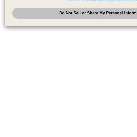
have provided to them or that they have collected from your use of their se
analyze and optimize advertisements delivered to you by businesses other
Do Not Sell or Share My Personal Inform
have the right to opt out of sale or share of your personal information by u
to exercise your right. If we have detected an opt-out pr
My Personal Information
honored.
Change your sell or share preference