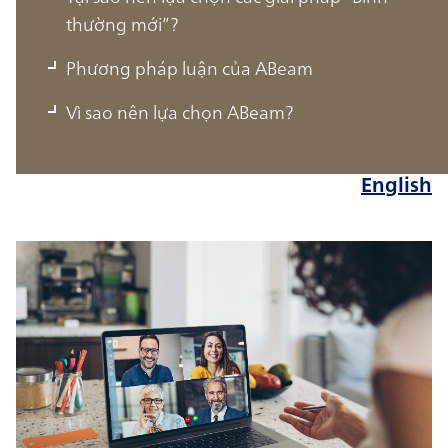
thường mới”?
Giải pháp “Bình thường mới” (New
Normal) Chìa khóa để Phát triển bền
Phương pháp luận của ABeam
vững trong thời kỳ “Bình thường mới”
Vì sao nên lựa chọn ABeam?
English