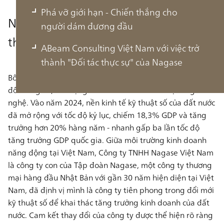
Phá vỡ giới hạn - Chiến thắng cho
Nagase “dẫn đầu bằng công nghệ" tại
người dám đương đầu
thị trường Việt Nam
ABeam Consulting Việt Nam với việc trở
thành "Đối tác thực sự" của Nagase
Bối cảnh kinh tế Việt Nam đang trải qua một sự chuyển
đổi đáng kể, với trọng tâm là số hóa và tiến bộ công
nghệ. Vào năm 2024, nền kinh tế kỹ thuật số của đất nước
đã mở rộng với tốc độ kỷ lục, chiếm 18,3% GDP và tăng
trưởng hơn 20% hàng năm - nhanh gấp ba lần tốc độ
tăng trưởng GDP quốc gia. Giữa môi trường kinh doanh
năng động tại Việt Nam, Công
ty TNHH Nagase Việt Nam
là công ty con của Tập đoàn Nagase, một công ty thương
mại hàng đầu Nhật Bản với gần 30 năm hiện diện tại Việt
Nam, đã định vị mình là công ty tiên phong trong đổi mới
kỹ thuật số để khai thác tăng trưởng kinh doanh của đất
nước. Cam kết thay đổi của công ty được thể hiện rõ ràng