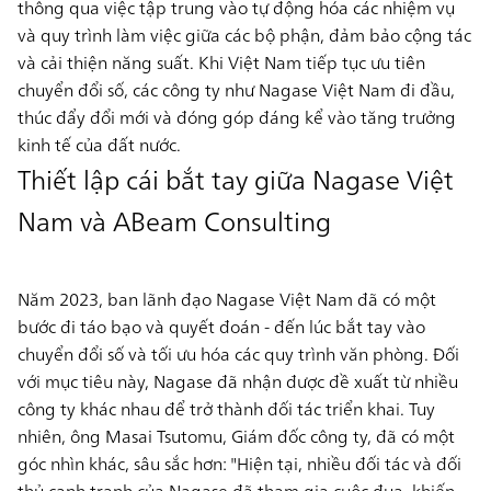
thông qua việc
tập trung vào tự động hóa các nhiệm vụ
và
quy trình làm việc giữa các bộ phận
, đảm bảo cộng tác
và cải thiện năng suất. Khi Việt Nam tiếp tục ưu tiên
chuyển đổi số, các công ty như Nagase Việt Nam đi đầu,
thúc đẩy đổi mới và đóng góp đáng kể vào tăng trưởng
kinh tế của đất nước.
Thiết lập cái bắt tay giữa Nagase Việt
Nam và ABeam Consulting
Năm 2023, ban lãnh đạo Nagase Việt Nam đã có một
bước đi táo bạo và quyết đoán - đến lúc bắt tay vào
chuyển đổi số và tối ưu hóa các quy trình văn phòng. Đối
với mục tiêu này, Nagase đã nhận được đề xuất từ nhiều
công ty khác nhau để trở thành đối tác triển khai. Tuy
nhiên, ông Masai Tsutomu, Giám đốc công ty, đã có một
góc nhìn khác, sâu sắc hơn: "Hiện tại, nhiều đối tác và đối
thủ cạnh tranh của Nagase đã tham gia cuộc đua, khiến