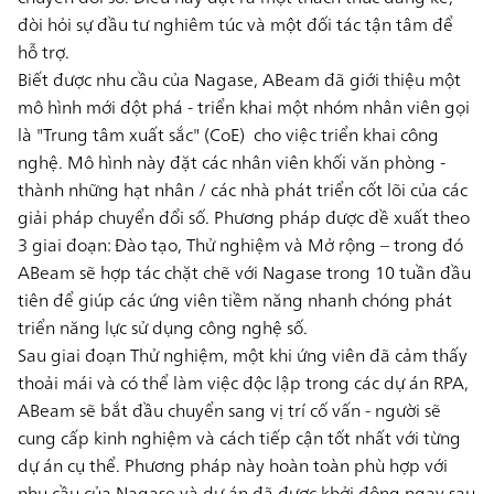
đòi hỏi sự đầu tư nghiêm túc và một đối tác tận tâm để
hỗ trợ.
Biết được nhu cầu của Nagase, ABeam đã giới thiệu một
mô hình mới đột phá - triển khai một nhóm nhân viên gọi
là
"Trung tâm xuất sắc" (CoE)
cho việc triển khai công
nghệ. Mô hình này đặt các nhân viên khối văn phòng -
thành những hạt nhân / các nhà phát triển cốt lõi của các
giải pháp chuyển đổi số. Phương pháp được đề xuất theo
3 giai đoạn:
Đào tạo, Thử nghiệm và Mở rộng
– trong đó
ABeam sẽ hợp tác chặt chẽ với Nagase trong
10 tuần đầu
tiên
để giúp các ứng viên tiềm năng nhanh chóng phát
triển năng lực sử dụng công nghệ số.
Sau giai đoạn
Thử nghiệm
, một khi ứng viên đã cảm thấy
thoải mái và có thể làm việc độc lập trong các dự án RPA,
ABeam sẽ bắt đầu chuyển sang vị trí cố vấn - người sẽ
cung cấp kinh nghiệm và cách tiếp cận tốt nhất với từng
dự án cụ thể. Phương pháp này hoàn toàn phù hợp với
nhu cầu của Nagase và dự án đã được khởi động ngay sau