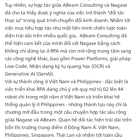
Tuy nhiên, sự hợp tác giữa ABeam Consulting và Nagase
đã cho ta thấy được ý nghĩa của việc trở thành "đối tác
thực sự" trong quá trình chuyển đổi kinh doanh. Nhắm tới
việc mục tiêu hợp tác như một liên minh chiến lược toàn
diện trải dài trên nhiều quốc gia, ABeam Consulting đã
thể hiện cam kết của mình đối với Nagase bằng cách
không chỉ dừng lại ở RPA mà còn mở rộng trọng tâm sang
các công nghệ khác, bao gồm Power Platforms, giải pháp
Low Code, Nhận dạng ký tự quang học (OCR) và
Generative AI (GenAI).
Với sự thành công ở Việt Nam và Philippines - đặc biệt là
việc triển khai RPA đáng chú ý với quy mô từ
02 lên 44
robot
chỉ trong một năm ở Việt Nam và triển khai hệ
thống quản lý ở Philippines - những thành tựu này chỉ là
chương mở đầu trong một câu chuyện hợp tác sâu rộng
giữa Nagase và ABeam. Quan hệ đối tác hiện trải dài trên
bốn thị trường trọng điểm ở Đông Nam Á:
Việt Nam,
Philippines, Singapore, Thái Lan
và nhắm tới toàn cầu