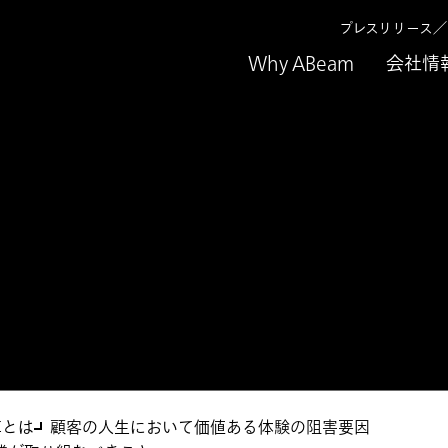
プレスリリース
Why ABeam
会社情
モデル変革
革とは
顧客の人生において価値ある体験の阻害要因