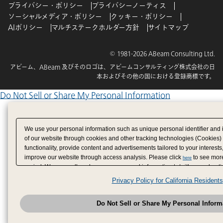
プライバシー・ポリシー
プライバシーノーティス
ソーシャルメディア・ポリシー
クッキー・ポリシー
AIポリシー
マルチステークホルダー方針
サイトマップ
© 1981-2026 ABeam Consulting Ltd.
アビーム、ABeam 及びそのロゴは、アビームコンサルティング株式会社の日
本およびその他の国における登録商標です。
Do Not Sell or Share My Personal Information
We use your personal information such as unique personal identifier and 
of our website through cookies and other tracking technologies (Cookies)
functionality, provide content and advertisements tailored to your interests
improve our website through access analysis. Please click
to see more
here
period. We may sell or share your personal information to/with our adverti
analytics service partners. These partners may combine the data shared by
Privacy Policy for California Residents
have provided to them or that they have collected from your use of their se
analyze and optimize advertisements delivered to you by businesses other
Do Not Sell or Share My Personal Inform
have the right to opt out of sale or share of your personal information by u
to exercise your right. If we have detected an opt-out pr
My Personal Information