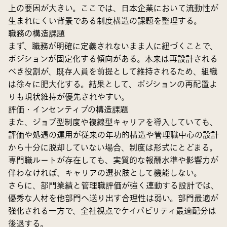
上の要因が大きい。ここでは、日本企業において流動性が
生まれにくい背景である制度構造の課題を整理する。
職務の構造課題
まず、職務が明確に定義されないまま人に紐づくことで、
ポジションが固定化する傾向がある。本来は再設計される
べき役割が、既存人員を前提として維持されるため、組織
は徐々に肥大化する。結果として、ポジションの再配置よ
りも現状維持が優先されやすい。
評価・インセンティブの構造課題
また、ジョブ型制度や複線型キャリアを導入していても、
評価や処遇の運用が従来の年功的構造や管理職中心の設計
から十分に脱却していない場合、制度は形式にとどまる。
専門職ルートが存在しても、実質的な報酬水準や影響力が
伴わなければ、キャリアの選択肢として機能しない。
さらに、部門業績と管理職評価が強く連動する設計では、
優秀な人材を他部門へ送り出す合理性は弱い。部門最適が
強化される一方で、全社視点でケイパビリティ最適配分は
後退する。