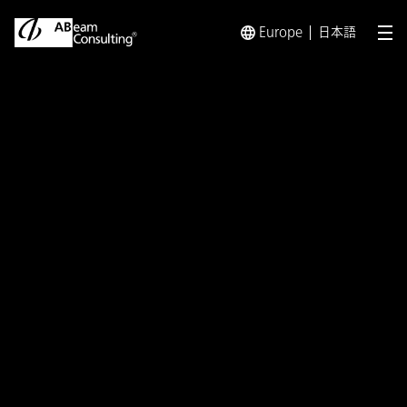
Europe
日本語
メ
トップ
インサイト
「ケイパビリティ型人材マネジメント」で
インサイト
「ケイパビリティ型人材マネ
ジメント」で日本企業の低生
産性・人材不足に挑む 第4
回「適所適材」を実現するタ
レントマーケットづくり ―