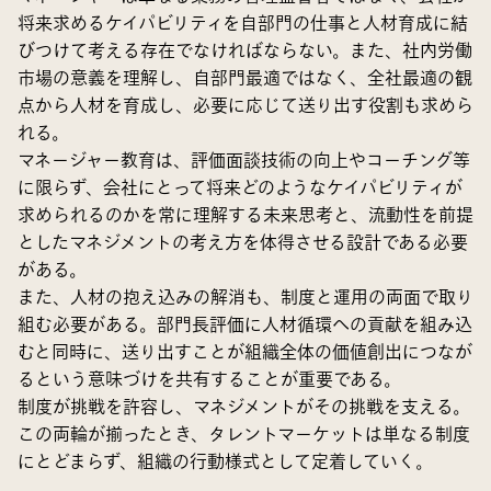
将来求めるケイパビリティを自部門の仕事と人材育成に結
びつけて考える存在でなければならない。また、社内労働
市場の意義を理解し、自部門最適ではなく、全社最適の観
点から人材を育成し、必要に応じて送り出す役割も求めら
れる。
マネージャー教育は、評価面談技術の向上やコーチング等
に限らず、会社にとって将来どのようなケイパビリティが
求められるのかを常に理解する未来思考と、流動性を前提
としたマネジメントの考え方を体得させる設計である必要
がある。
また、人材の抱え込みの解消も、制度と運用の両面で取り
組む必要がある。部門長評価に人材循環への貢献を組み込
むと同時に、送り出すことが組織全体の価値創出につなが
るという意味づけを共有することが重要である。
制度が挑戦を許容し、マネジメントがその挑戦を支える。
この両輪が揃ったとき、タレントマーケットは単なる制度
にとどまらず、組織の行動様式として定着していく。