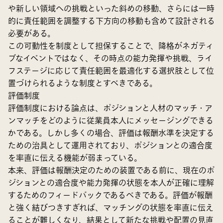
や新しい領域への挑戦といった斜めの移動、さらには一時
的に責任範囲を調整する下方向の移動も含めて設計される
必要がある。
この可動性を制度として担保することで、降格がネガティ
ブなイベントではなく、その時点の能力発揮や挑戦、ライ
フステージに応じて責任範囲を最適化する選択肢として位
置づけられるような制度とすべきである。
評価制度
評価制度における論点は、ポジションと人材のマッチ・ア
ンマッチをどのように従業員本人にメッセージングできる
かである。しかし多くの場合、評価は報酬水準を決定する
ための治具として運用されており、ポジションとの適合度
を率直に伝える機能が弱まっている。
本来、評価は報酬決定のための装置である前に、現在のポ
ジションとの適合度や能力発揮の状態を本人が正確に理解
するためのフィードバックであるべきである。評価が報酬
と強く結びつきすぎれば、マッチングの状態を率直に伝え
ることが難しくなり、結果として新たな挑戦や配置の見直