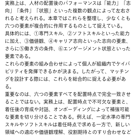
実務上は、人材の配置後のパフォーマンスは「能力」「志
向」「条件」「状態」といった複数の観点によって左右さ
れると考えられる。本章ではこれらを整理し、少なくとも
六つの要素が複合的に作用するものとして捉えている。
具体的には、①専門スキル、②ソフトスキルといった能力
に加え、③価値観、④キャリア志向といった志向の要素、
さらに⑤働き方の条件、⑥エンゲージメント状態といった
要素である。
これらの要素の組み合わせによって個人が組織内でケイパ
ビリティを発揮できるかが決まる。したがって、マッチン
グを設計する際には、これらを総合的に捉える必要があ
る。
重要なのは、六つの要素すべてを配置時点で完全一致させ
ることではない。実務上は、配置時点で不可欠な要素と、
着任後の育成や対話、オンボーディングによって補強可能
な要素を切り分けることである。例えば、一定水準の専門
スキルやソフトスキルは着任時点で求める一方で、新しい
領域への適応や価値観理解、役割期待とのすり合わせなど