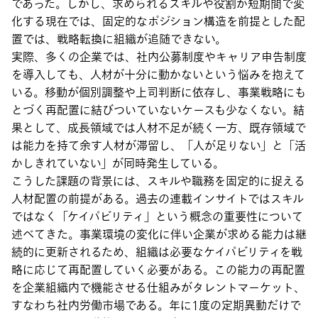
であった。しかし、求められるスキルや役割が短期間で変
化する現在では、固定的なポジション構造を前提とした配
置では、戦略転換に組織が追随できない。
実際、多くの企業では、社内公募制度やキャリア申告制度
を導入しても、人材が十分に動かないという悩みを抱えて
いる。移動が個別調整や上司判断に依存し、事業戦略にも
とづく再配置に結びついていないケースも少なくない。結
果として、成長領域では人材不足が続く一方、既存領域で
は能力を持て余す人材が滞留し、「人が足りない」と「活
かしきれていない」が同時発生している。
こうした課題の背景には、スキルや職務を固定的に捉える
人材配置の前提がある。過去の連載インサイトではスキル
ではなく「ケイパビリティ」という概念の重要性について
述べてきた。事業環境の変化に伴い企業が求める能力は継
続的に更新されるため、組織は必要なケイパビリティを戦
略に応じて再配置していく必要がある。この能力の再配置
を企業組織内で機能させる仕組みがタレントマーケット、
すなわち社内労働市場である。年に1度の定期異動だけで