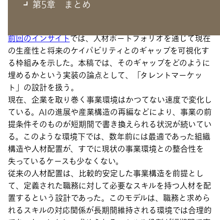
ての必然性
第5章 まとめ
前回のインサイト
では、人材ポートフォリオを通じて現在
の生産性と将来のケイパビリティとのギャップを可視化す
る枠組みを示した。本稿では、そのギャップをどのように
埋めるかという実装の論点として、「タレントマーケッ
ト」の設計を扱う。
現在、企業を取り巻く事業環境はかつてない速度で変化し
ている。AIの進展や産業構造の再編などにより、事業の前
提条件そのものが短期間で書き換えられる状況が続いてい
る。このような環境下では、数年前には最適であった組織
構造や人材配置が、すでに現状の事業環境との整合性を
失っているケースも少なくない。
従来の人材配置は、比較的安定した事業構造を前提とし
て、定義された職務に対して必要なスキルを持つ人材を配
置するという設計であった。このモデルは、職務と求めら
れるスキルの対応関係が長期間維持される環境では合理的