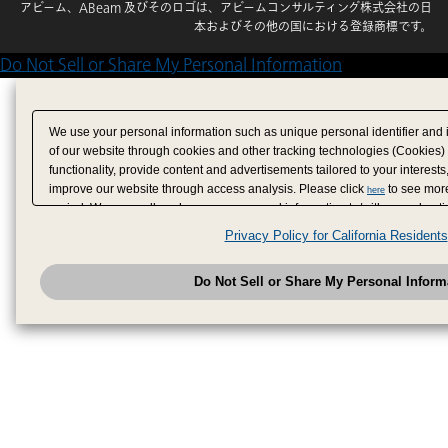
アビーム、ABeam 及びそのロゴは、アビームコンサルティング株式会社の日
本およびその他の国における登録商標です。
Do Not Sell or Share My Personal Information
We use your personal information such as unique personal identifier and 
of our website through cookies and other tracking technologies (Cookies)
functionality, provide content and advertisements tailored to your interests
improve our website through access analysis. Please click
to see more
here
period. We may sell or share your personal information to/with our adverti
analytics service partners. These partners may combine the data shared by
Privacy Policy for California Residents
have provided to them or that they have collected from your use of their se
analyze and optimize advertisements delivered to you by businesses other
Do Not Sell or Share My Personal Inform
have the right to opt out of sale or share of your personal information by u
to exercise your right. If we have detected an opt-out pr
My Personal Information
honored.
Change your sell or share preference