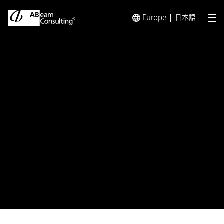
Europe
日本語
メ
トップ
プレスリリース／お知らせ
プレスリリース／お知らせ 
お知らせ
「2025 Coupa Japan Partner
Award」において、「Customer
Success Partner of the Year」を
受賞