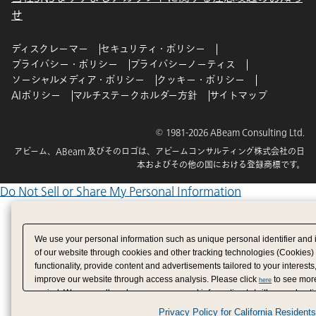
せ
ディスクレーマー
セキュリティ・ポリシー
プライバシー・ポリシー
プライバシーノーティス
ソーシャルメディア・ポリシー
クッキー・ポリシー
AIポリシー
マルチステークホルダー方針
サイトマップ
© 1981-2026 ABeam Consulting Ltd.
アビーム、ABeam 及びそのロゴは、アビームコンサルティング株式会社の日
本およびその他の国における登録商標です。
Do Not Sell or Share My Personal Information
We use your personal information such as unique personal identifier and 
of our website through cookies and other tracking technologies (Cookies)
functionality, provide content and advertisements tailored to your interests
improve our website through access analysis. Please click
to see more
here
period. We may sell or share your personal information to/with our adverti
analytics service partners. These partners may combine the data shared by
Privacy Policy for California Residents