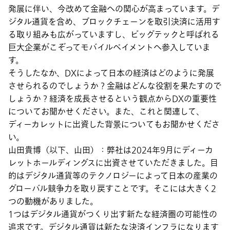
発展に伴い、今改めて金融への関心が高まっています。デ
ジタル通貨を含め、ブロックチェーンを取引決済に活用す
る取り組みも広がっていますし、ビッグテックと呼ばれる
巨大企業がこぞってモバイルペイメントへ参入していま
す。
そうしたなか、DXによって日本の経済はどのように発展
させられるのでしょうか？金融はどんな役割を果たすので
しょうか？経済を成長させるという観点から
DXの重要性
についてお聞かせください。また、これと関連して、
ディーカレットに出資した背景についてもお聞かせくださ
い。
山田貴博（以下、山田）
：弊社は2024年9月にディーカ
レットホールディングスに出資させていただきました。目
的はデジタル通貨等のテクノロジーによって日本の産業の
グローバル競争力を取り戻すことです。そこには大きく2
つの動機がありました。
1つはデジタル通貨がつくり出す新たな
経済圏の可能性
の
追求です。デジタル通貨は新たな決済インフラになります