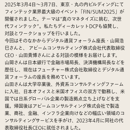
2025年3月4日〜3月7日、東京・丸の内ビルディングにて
フィンテック業界最大級のイベント
「FIN/SUM2025」
が
開催されました。テーマは“真のマネタイズに挑む、次世
代フィンテック”。私たちディーカレットDCPも協賛し、
対談とワークショップを行いました。
今回はそのなかからデジタル通貨フォーラム座長・山岡浩
巳さんと、 アビームコンサルティング株式会社代表取締役
CEO・山田貴博さんによる対談の模様をお届けします。
山岡さんは日本銀行で金融市場局長、決済機構局長などを
歴任し、現在はフューチャー株式会社取締役とデジタル通
貨フォーラムの座長を務めています。
山田さんは大学卒業後、外資系コンサルティングファーム
に入社、日本オフィスと米国オフィスの双方で勤務し、米
国では日系グローバル企業の製造拠点立ち上げなどを支
援。帰国後はアビームコンサルティング株式会社で製造
業、商社、金融、インフラ企業向けなどの幅広い領域のコ
ンサルティングサービスを手がけ、2023年4月に同社の代
表取締役社長CEOに就任されました。