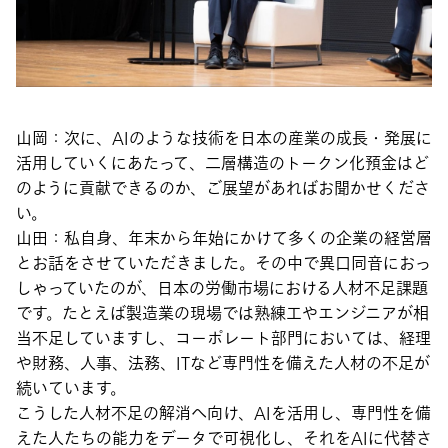
山岡
：次に、AIのような技術を日本の産業の成長・発展に
活用していくにあたって、二層構造のトークン化預金はど
のように貢献できるのか、ご展望があればお聞かせくださ
い。
山田
：私自身、年末から年始にかけて多くの企業の経営層
とお話をさせていただきました。その中で異口同音におっ
しゃっていたのが、日本の労働市場における人材不足課題
です。たとえば製造業の現場では熟練工やエンジニアが相
当不足していますし、コーポレート部門においては、経理
や財務、人事、法務、ITなど専門性を備えた人材の不足が
続いています。
こうした
人材不足の解消
へ向け、AIを活用し、専門性を備
えた人たちの能力をデータで可視化し、それをAIに代替さ