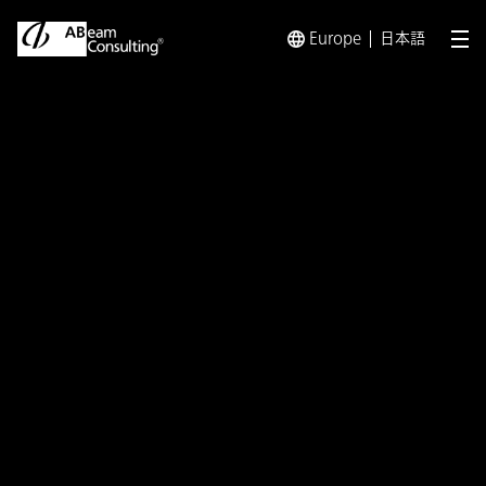
Europe
日本語
メ
トップ
インサイト
【FIN/SUM2025｜対談レポート】D
インサイト
【FIN/SUM2025｜対談レ
ポート】DXを成功に導くカ
ギとは？デジタル通貨で実現
する次世代の経営戦略（提
供：DeBeyond）