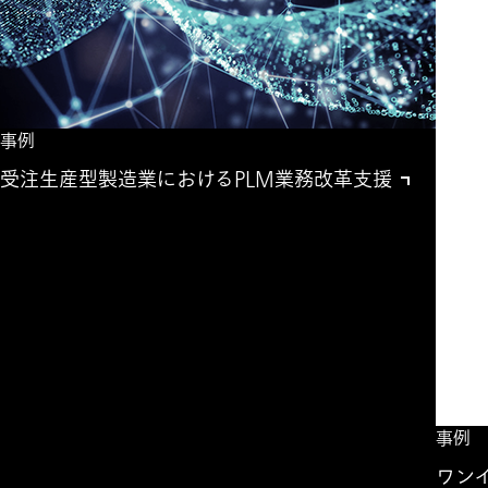
事例
受注生産型製造業におけるPLM業務改革支援
事例
ワン