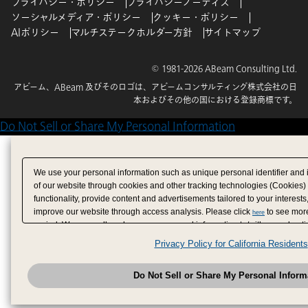
プライバシー・ポリシー
プライバシーノーティス
ソーシャルメディア・ポリシー
クッキー・ポリシー
AIポリシー
マルチステークホルダー方針
サイトマップ
© 1981-2026 ABeam Consulting Ltd.
アビーム、ABeam 及びそのロゴは、アビームコンサルティング株式会社の日
本およびその他の国における登録商標です。
Do Not Sell or Share My Personal Information
We use your personal information such as unique personal identifier and 
of our website through cookies and other tracking technologies (Cookies)
functionality, provide content and advertisements tailored to your interests
improve our website through access analysis. Please click
to see more
here
period. We may sell or share your personal information to/with our adverti
analytics service partners. These partners may combine the data shared by
Privacy Policy for California Residents
have provided to them or that they have collected from your use of their se
analyze and optimize advertisements delivered to you by businesses other
Do Not Sell or Share My Personal Inform
have the right to opt out of sale or share of your personal information by u
to exercise your right. If we have detected an opt-out pr
My Personal Information
honored.
Change your sell or share preference