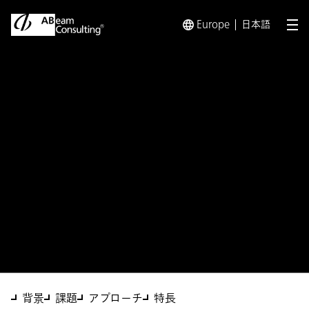
Europe
日本語
メ
トップ
ソリューション
グローバル統合製造実行システム（統
ソリューション
グローバル統合製造実行シス
テム（統合MES）活用による
DX基盤構築支援
背景
課題
アプローチ
特長