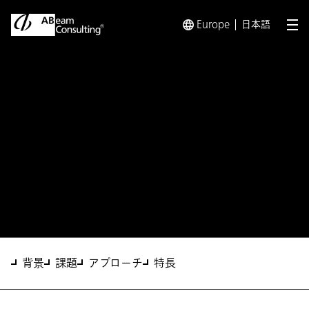
Europe
日本語
メ
トップ
ソリューション
グループ内再編方針策定・実行支援
ソリューション
グループ内再編方針策定・実
行支援サービス
背景
課題
アプローチ
特長