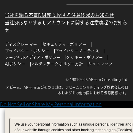
当社を騙る不審DM等 に関する注意喚起のお知らせ
当社SNSなりすましアカウントに関する注意喚起のお知ら
せ
ディスクレーマー
セキュリティ・ポリシー
プライバシー・ポリシー
プライバシーノーティス
ソーシャルメディア・ポリシー
クッキー・ポリシー
AIポリシー
マルチステークホルダー方針
サイトマップ
© 1981-2026 ABeam Consulting Ltd.
アビーム、ABeam 及びそのロゴは、アビームコンサルティング株式会社の日
本およびその他の国における登録商標です。
Do Not Sell or Share My Personal Information
We use your personal information such as unique personal identifier and 
of our website through cookies and other tracking technologies (Cookies)