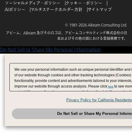
ソーシャルメディア・ポリシー
クッキー・ポリシー
AIポリシー
マルチステークホルダー方針
サイトマップ
© 1981-2026 ABeam Consulting Ltd.
アビーム、ABeam 及びそのロゴは、アビームコンサルティング株式会社の日
本およびその他の国における登録商標です。
Do Not Sell or Share My Personal Information
We use your personal information such as unique personal identifier and 
of our website through cookies and other tracking technologies (Cookies)
functionality, provide content and advertisements tailored to your interests
improve our website through access analysis. Please click
to see more
here
period. We may sell or share your personal information to/with our adverti
analytics service partners. These partners may combine the data shared by
Privacy Policy for California Residents
have provided to them or that they have collected from your use of their se
analyze and optimize advertisements delivered to you by businesses other
Do Not Sell or Share My Personal Inform
have the right to opt out of sale or share of your personal information by u
to exercise your right. If we have detected an opt-out pr
My Personal Information
honored.
Change your sell or share preference