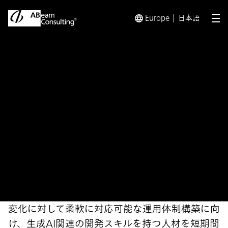
Europe
日本語
メ
トップ
ソリューション
生成AI活用サービスの社内開発・運
ソリューション
生成AI活用サービスの社内開
発・運用に向けたエンジニア
養成講座
変化に対して柔軟に対応可能な運用体制構築に向
け、生成AI関連の開発スキルを持つ人材を短期間