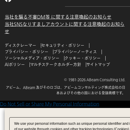
当社を騙る不審DM等 に関する注意喚起のお知らせ
当社SNSなりすましアカウントに関する注意喚起のお知ら
せ
ディスクレーマー
セキュリティ・ポリシー
プライバシー・ポリシー
プライバシーノーティス
ソーシャルメディア・ポリシー
クッキー・ポリシー
AIポリシー
マルチステークホルダー方針
サイトマップ
© 1981-2026 ABeam Consulting Ltd.
アビーム、ABeam 及びそのロゴは、アビームコンサルティング株式会社の日
本およびその他の国における登録商標です。
Do Not Sell or Share My Personal Information
We use your personal information such as unique personal identifier and 
of our website through cookies and other tracking technologies (Cookies)