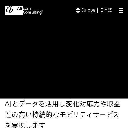
Europe
日本語
メ
トップ
ソリューション
デジタル活用によるモビリティサー
ソリューション
デジタル活用によるモビリ
ティサービス企画・実行支援
AIとデータを活用し変化対応力や収益
性の高い持続的なモビリティサービス
を実現します