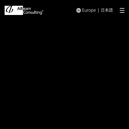
Europe
日本語
メ
トップ
ソリューション
Digital Process Innov
ソリューション
Digital Process
Innovation（DPI） ～設備
業務をデジタルで改革し、
サーキュラーエコノミーを推
進～ 設備関連業務アセスメ