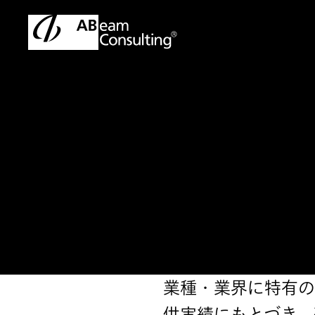
トップ
ソリューション
DXを加速するEC立上げ支援
ソリューション
DXを加速するEC
業種・業界に特有の