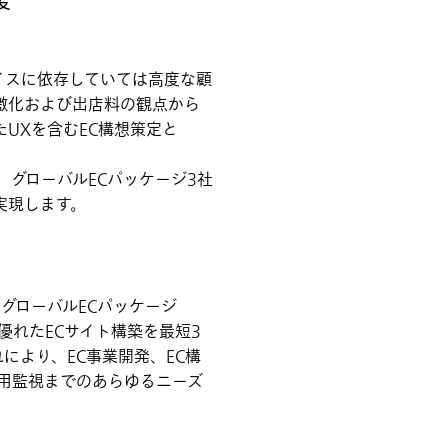
援
イスに依存していては高度な顧
激化および出店料の観点から
UXを含むEC構想策定と
、グローバルECパッケージ3社
実現します。
グローバルECパッケージ
を用いて、優れたECサイト構築を最短3
す。これにより、EC事業開発、EC構
運用監視までのあらゆるニーズ