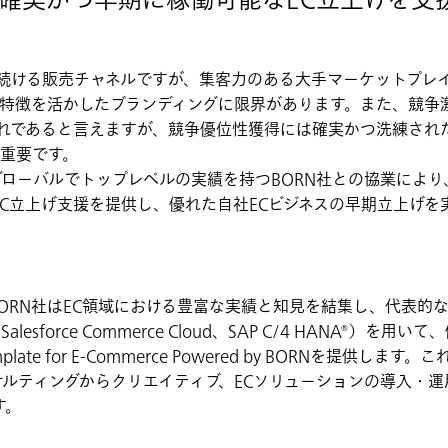
確実かつ早期に稼働可能なEC立上げを支
を続ける販売チャネルですが、集客力のある大手マーケットプレ
の特徴を活かしたブランディングに限界があります。また、競争
れであると言えますが、競争優位性獲得には確実かつ洗練された
縮が重要です。
ローバルでトップレベルの実績を持つBORN社との協業により
C立上げ支援を提供し、優れた自社ECビジネスの早期立上げを
ORN社はEC領域における豊富な実績と知見を結集し、代表的な
d、Salesforce Commerce Cloud、SAP C/4 HANA®）
late for E-Commerce Powered by BORNを提供しま
サルティングからクリエイティブ、ECソリューションの導入・
す。