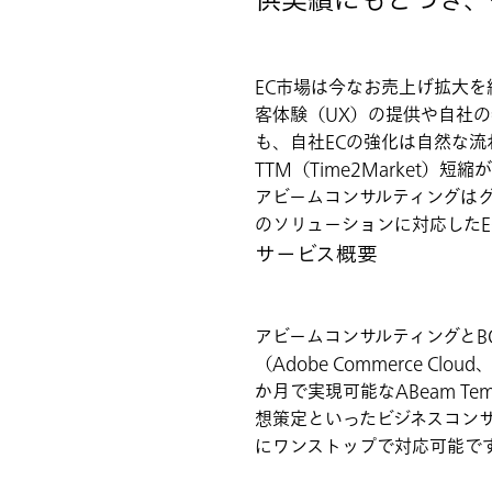
供実績にもとづき、
EC市場は今なお売上げ拡大
客体験（UX）の提供や自社
も、自社ECの強化は自然な流
TTM（Time2Market）短
アビームコンサルティングはグ
のソリューションに対応したE
サービス概要
アビームコンサルティングとB
（Adobe Commerce Clou
か月で実現可能なABeam Temp
想策定といったビジネスコン
にワンストップで対応可能で