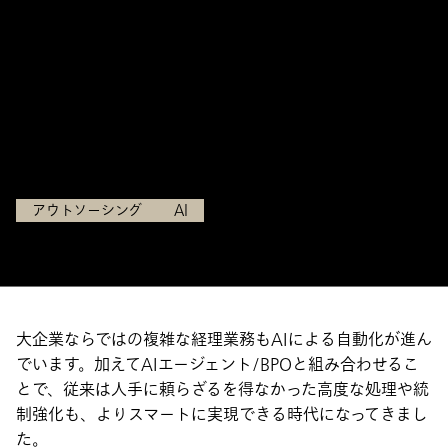
ントで、人手不足リスクを乗
り越える～」に登壇
開催日：
2025年10月27 日（月）12:00～12:50
アウトソーシング
AI
大企業ならではの複雑な経理業務もAIによる自動化が進ん
でいます。加えてAIエージェント/BPOと組み合わせるこ
とで、従来は人手に頼らざるを得なかった高度な処理や統
制強化も、よりスマートに実現できる時代になってきまし
た。