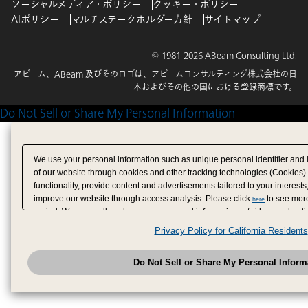
ソーシャルメディア・ポリシー
クッキー・ポリシー
AIポリシー
マルチステークホルダー方針
サイトマップ
© 1981-2026 ABeam Consulting Ltd.
アビーム、ABeam 及びそのロゴは、アビームコンサルティング株式会社の日
本およびその他の国における登録商標です。
Do Not Sell or Share My Personal Information
We use your personal information such as unique personal identifier and 
of our website through cookies and other tracking technologies (Cookies)
functionality, provide content and advertisements tailored to your interests
improve our website through access analysis. Please click
to see more
here
period. We may sell or share your personal information to/with our adverti
analytics service partners. These partners may combine the data shared by
Privacy Policy for California Residents
have provided to them or that they have collected from your use of their se
analyze and optimize advertisements delivered to you by businesses other
Do Not Sell or Share My Personal Inform
have the right to opt out of sale or share of your personal information by u
to exercise your right. If we have detected an opt-out pr
My Personal Information
honored.
Change your sell or share preference