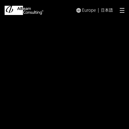
Europe
日本語
メ
トップ
イベント／セミナー
Miletos株式会社主催オン
イベント／セミナー
Miletos株式会社主催オンラ
インセミナー「大企業の経理
業務は、どこまでAI化・アウ
トソースできるようになった
のか？～AIを使うAIエージェ