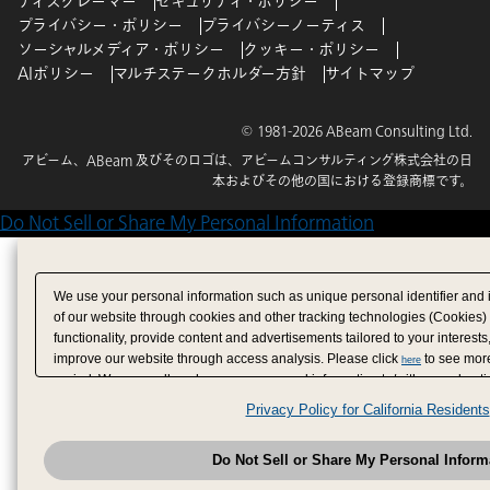
ディスクレーマー
セキュリティ・ポリシー
プライバシー・ポリシー
プライバシーノーティス
ソーシャルメディア・ポリシー
クッキー・ポリシー
AIポリシー
マルチステークホルダー方針
サイトマップ
© 1981-2026 ABeam Consulting Ltd.
アビーム、ABeam 及びそのロゴは、アビームコンサルティング株式会社の日
本およびその他の国における登録商標です。
Do Not Sell or Share My Personal Information
We use your personal information such as unique personal identifier and 
of our website through cookies and other tracking technologies (Cookies)
functionality, provide content and advertisements tailored to your interests
improve our website through access analysis. Please click
to see more
here
period. We may sell or share your personal information to/with our adverti
analytics service partners. These partners may combine the data shared by
Privacy Policy for California Residents
have provided to them or that they have collected from your use of their se
analyze and optimize advertisements delivered to you by businesses other
Do Not Sell or Share My Personal Inform
have the right to opt out of sale or share of your personal information by u
to exercise your right. If we have detected an opt-out pr
My Personal Information