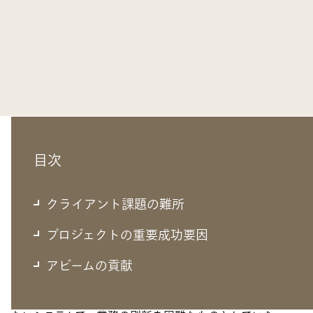
目次
クライアント課題の難所
クライアント課題の難所
古い業務プロセスと柔軟性のないシステム
プロジェクトの重要成功要因
アビームの貢献
企業規模の小さい時期に制度化したプロセスが会社の成長
によって妥当性を失っていたが、作りこみが多く柔軟性の