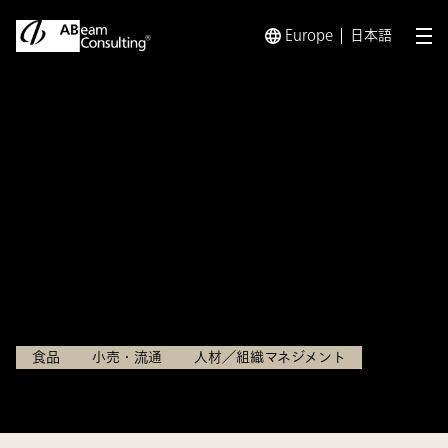
Europe
日本語
メ
トップ
事例
標準プロセスによる人事業務改革と短期間のシ
事例
標準プロセスによる人事業務改
革と短期間のシステム刷新支援
飲食チェーン様
食品
小売・流通
人材／組織マネジメント